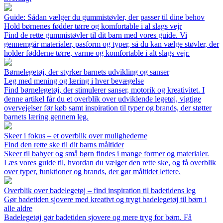
Guide: Sådan vælger du gummistøvler, der passer til dine behov
Hold børnenes fødder tørre og komfortable i al slags vejr
Find de rette gummistøvler til dit barn med vores guide. Vi
gennemgår materialer, pasform og typer, så du kan vælge støvler, der
holder fødderne tørre, varme og komfortable i alt slags vejr.
Børnelegetøj, der styrker barnets udvikling og sanser
Leg med mening og læring i hver bevægelse
Find børnelegetøj, der stimulerer sanser, motorik og kreativitet. I
denne artikel får du et overblik over udviklende legetøj, vigtige
overvejelser før køb samt inspiration til typer og brands, der støtter
barnets læring gennem leg.
Skeer i fokus – et overblik over mulighederne
Find den rette ske til dit barns måltider
Skeer til babyer og små børn findes i mange former og materialer.
Læs vores guide til, hvordan du vælger den rette ske, og få overblik
over typer, funktioner og brands, der gør måltidet lettere.
Overblik over badelegetøj – find inspiration til badetidens leg
Gør badetiden sjovere med kreativt og trygt badelegetøj til børn i
alle aldre
Badelegetøj gør badetiden sjovere og mere tryg for børn. Få