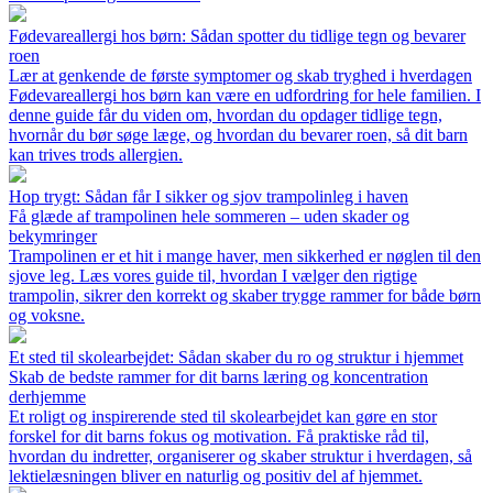
Fødevareallergi hos børn: Sådan spotter du tidlige tegn og bevarer
roen
Lær at genkende de første symptomer og skab tryghed i hverdagen
Fødevareallergi hos børn kan være en udfordring for hele familien. I
denne guide får du viden om, hvordan du opdager tidlige tegn,
hvornår du bør søge læge, og hvordan du bevarer roen, så dit barn
kan trives trods allergien.
Hop trygt: Sådan får I sikker og sjov trampolinleg i haven
Få glæde af trampolinen hele sommeren – uden skader og
bekymringer
Trampolinen er et hit i mange haver, men sikkerhed er nøglen til den
sjove leg. Læs vores guide til, hvordan I vælger den rigtige
trampolin, sikrer den korrekt og skaber trygge rammer for både børn
og voksne.
Et sted til skolearbejdet: Sådan skaber du ro og struktur i hjemmet
Skab de bedste rammer for dit barns læring og koncentration
derhjemme
Et roligt og inspirerende sted til skolearbejdet kan gøre en stor
forskel for dit barns fokus og motivation. Få praktiske råd til,
hvordan du indretter, organiserer og skaber struktur i hverdagen, så
lektielæsningen bliver en naturlig og positiv del af hjemmet.