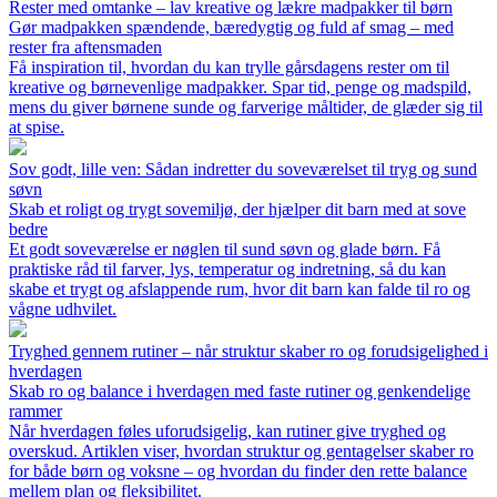
Rester med omtanke – lav kreative og lækre madpakker til børn
Gør madpakken spændende, bæredygtig og fuld af smag – med
rester fra aftensmaden
Få inspiration til, hvordan du kan trylle gårsdagens rester om til
kreative og børnevenlige madpakker. Spar tid, penge og madspild,
mens du giver børnene sunde og farverige måltider, de glæder sig til
at spise.
Sov godt, lille ven: Sådan indretter du soveværelset til tryg og sund
søvn
Skab et roligt og trygt sovemiljø, der hjælper dit barn med at sove
bedre
Et godt soveværelse er nøglen til sund søvn og glade børn. Få
praktiske råd til farver, lys, temperatur og indretning, så du kan
skabe et trygt og afslappende rum, hvor dit barn kan falde til ro og
vågne udhvilet.
Tryghed gennem rutiner – når struktur skaber ro og forudsigelighed i
hverdagen
Skab ro og balance i hverdagen med faste rutiner og genkendelige
rammer
Når hverdagen føles uforudsigelig, kan rutiner give tryghed og
overskud. Artiklen viser, hvordan struktur og gentagelser skaber ro
for både børn og voksne – og hvordan du finder den rette balance
mellem plan og fleksibilitet.