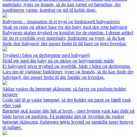
materialer, typer og brands, så du kan vælge en børnehue, der
kombinerer varme, komfort og stil til kolde dage.
Babynests – inspiration til et trygt og funktionelt babyunivers
Skab en rolig og sikker base for din baby med den rette babynest
Babynests skaber tryghed og komfort for de mindste. I denne artikel
får du et overblik over materialer, funktioner og typer, så du kan
finde den babynest, der passer bedst til dit barn og jeres hverdag.
Tryghed i bilen og derhjemme med babyspejl
Hold øje med din baby på en sikker og betryggende måde
Et babyspejl giver tryghed og overblik, både i bilen og derhjemme.
Læs om de vigtigste funktioner, typer og brands, så du kan finde det
babyspejl, der passer bedst til din familie og hverdag.
Sådan vasker du børnetøj skånsomt, så farver og pasform holder
længere
Gode råd til at vaske børnetøj, så det holder sig pænt og blødt vask
efter vask
Børnetøj skal kunne tåle lidt af hvert – men hyppig vask kan slide på
både farver og pasform. Få praktiske tips til, hvordan du vasker
børnetøj skånsomt, forlænger tøjets levetid og samtidig tager hensyn
til miljøet.