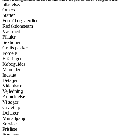
tilladelse.
Om os
Starten
Formål og værdier
Redaktionsteam
Vær med
Filialer
Sektioner
Gratis pakker
Fordele
Erfaringer
Købeguides
Manualer
Indslag
Detaljer
Videnbase
Vejledning
Anmeldelse
Vi søger
Giv et tip
Deltager
Min adgang
Service
Prisliste
Privilegier