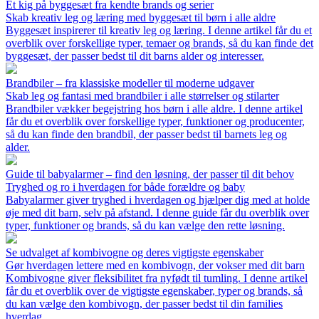
Et kig på byggesæt fra kendte brands og serier
Skab kreativ leg og læring med byggesæt til børn i alle aldre
Byggesæt inspirerer til kreativ leg og læring. I denne artikel får du et
overblik over forskellige typer, temaer og brands, så du kan finde det
byggesæt, der passer bedst til dit barns alder og interesser.
Brandbiler – fra klassiske modeller til moderne udgaver
Skab leg og fantasi med brandbiler i alle størrelser og stilarter
Brandbiler vækker begejstring hos børn i alle aldre. I denne artikel
får du et overblik over forskellige typer, funktioner og producenter,
så du kan finde den brandbil, der passer bedst til barnets leg og
alder.
Guide til babyalarmer – find den løsning, der passer til dit behov
Tryghed og ro i hverdagen for både forældre og baby
Babyalarmer giver tryghed i hverdagen og hjælper dig med at holde
øje med dit barn, selv på afstand. I denne guide får du overblik over
typer, funktioner og brands, så du kan vælge den rette løsning.
Se udvalget af kombivogne og deres vigtigste egenskaber
Gør hverdagen lettere med en kombivogn, der vokser med dit barn
Kombivogne giver fleksibilitet fra nyfødt til tumling. I denne artikel
får du et overblik over de vigtigste egenskaber, typer og brands, så
du kan vælge den kombivogn, der passer bedst til din families
hverdag.