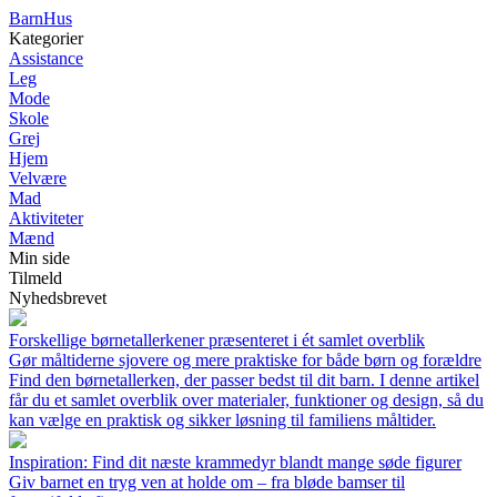
Barn
Hus
Kategorier
Assistance
Leg
Mode
Skole
Grej
Hjem
Velvære
Mad
Aktiviteter
Mænd
Min side
Tilmeld
Nyhedsbrevet
Forskellige børnetallerkener præsenteret i ét samlet overblik
Gør måltiderne sjovere og mere praktiske for både børn og forældre
Find den børnetallerken, der passer bedst til dit barn. I denne artikel
får du et samlet overblik over materialer, funktioner og design, så du
kan vælge en praktisk og sikker løsning til familiens måltider.
Inspiration: Find dit næste krammedyr blandt mange søde figurer
Giv barnet en tryg ven at holde om – fra bløde bamser til