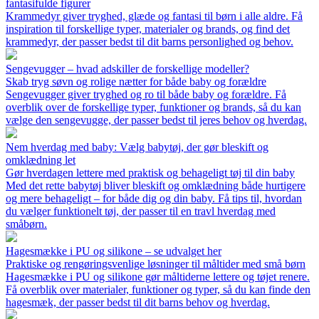
fantasifulde figurer
Krammedyr giver tryghed, glæde og fantasi til børn i alle aldre. Få
inspiration til forskellige typer, materialer og brands, og find det
krammedyr, der passer bedst til dit barns personlighed og behov.
Sengevugger – hvad adskiller de forskellige modeller?
Skab tryg søvn og rolige nætter for både baby og forældre
Sengevugger giver tryghed og ro til både baby og forældre. Få
overblik over de forskellige typer, funktioner og brands, så du kan
vælge den sengevugge, der passer bedst til jeres behov og hverdag.
Nem hverdag med baby: Vælg babytøj, der gør bleskift og
omklædning let
Gør hverdagen lettere med praktisk og behageligt tøj til din baby
Med det rette babytøj bliver bleskift og omklædning både hurtigere
og mere behageligt – for både dig og din baby. Få tips til, hvordan
du vælger funktionelt tøj, der passer til en travl hverdag med
småbørn.
Hagesmække i PU og silikone – se udvalget her
Praktiske og rengøringsvenlige løsninger til måltider med små børn
Hagesmække i PU og silikone gør måltiderne lettere og tøjet renere.
Få overblik over materialer, funktioner og typer, så du kan finde den
hagesmæk, der passer bedst til dit barns behov og hverdag.