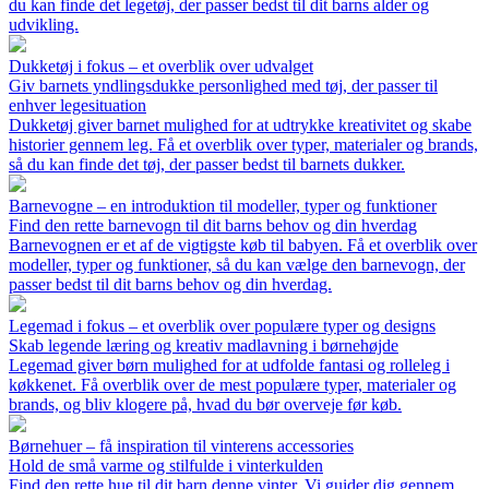
du kan finde det legetøj, der passer bedst til dit barns alder og
udvikling.
Dukketøj i fokus – et overblik over udvalget
Giv barnets yndlingsdukke personlighed med tøj, der passer til
enhver legesituation
Dukketøj giver barnet mulighed for at udtrykke kreativitet og skabe
historier gennem leg. Få et overblik over typer, materialer og brands,
så du kan finde det tøj, der passer bedst til barnets dukker.
Barnevogne – en introduktion til modeller, typer og funktioner
Find den rette barnevogn til dit barns behov og din hverdag
Barnevognen er et af de vigtigste køb til babyen. Få et overblik over
modeller, typer og funktioner, så du kan vælge den barnevogn, der
passer bedst til dit barns behov og din hverdag.
Legemad i fokus – et overblik over populære typer og designs
Skab legende læring og kreativ madlavning i børnehøjde
Legemad giver børn mulighed for at udfolde fantasi og rolleleg i
køkkenet. Få overblik over de mest populære typer, materialer og
brands, og bliv klogere på, hvad du bør overveje før køb.
Børnehuer – få inspiration til vinterens accessories
Hold de små varme og stilfulde i vinterkulden
Find den rette hue til dit barn denne vinter. Vi guider dig gennem