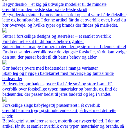
Begyndersko – et kig på udvalgte modeller til de mindste
Giv dit barn den bedste start på de første skridt
Begyndersko støtter barnets første skridt og skal være både fleksible,
lette og komfortable. I denne artikel får du et overblik over, hvad du
bør overveje, og hvilke typer og brands der findes på markedet.
Sutter i forskellige designs og størrelser – et samlet overblik
Find den rette sut til dit barns behov og alder
Sutter findes i mange former, materialer og størrelser. I denne artikel
får du et samlet overblik over de vigtigste forskelle, så du kan vælge
den sut, der passer bedst til dit barns behov og alder.
Gør badet sjovere med badeænder i mange varianter
Skab leg og hygge i badekarret med farverige og fantasifulde
badeænder
Badeænder gør badet sjovere for både små og store børn. Få
overblik over forskellige typer, materialer og brands, og find de
badeænder, der passer bedst til jeres badetid og leg i vandet.
Forskellige slags babylegetøj præsenteret i ét overblik
Giv dit barn en tryg og stimulerende start på livet med det rette
legetøj
Babylegetøj stimulerer sanser, motorik og nysgerrighed. I denne
artikel får du et samlet overblik over typer, materialer og brands, så