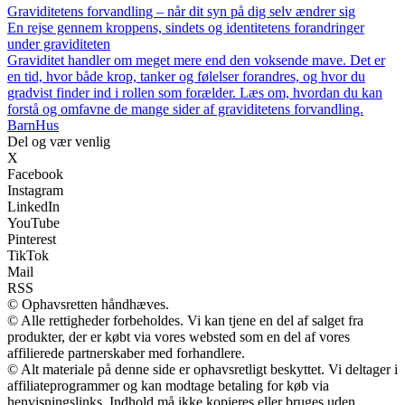
Graviditetens forvandling – når dit syn på dig selv ændrer sig
En rejse gennem kroppens, sindets og identitetens forandringer
under graviditeten
Graviditet handler om meget mere end den voksende mave. Det er
en tid, hvor både krop, tanker og følelser forandres, og hvor du
gradvist finder ind i rollen som forælder. Læs om, hvordan du kan
forstå og omfavne de mange sider af graviditetens forvandling.
Barn
Hus
Del og vær venlig
X
Facebook
Instagram
LinkedIn
YouTube
Pinterest
TikTok
Mail
RSS
© Ophavsretten håndhæves.
© Alle rettigheder forbeholdes. Vi kan tjene en del af salget fra
produkter, der er købt via vores websted som en del af vores
affilierede partnerskaber med forhandlere.
© Alt materiale på denne side er ophavsretligt beskyttet. Vi deltager i
affiliateprogrammer og kan modtage betaling for køb via
henvisningslinks. Indhold må ikke kopieres eller bruges uden