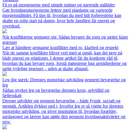
Få ro på morgenerne med simple rutiner og nærende måltider
Gør hverdagsmorgenerne lettere med planlagte og varierede
morgenmåltider. Få tips til, hvordan du med lidt forberedelse kan
skabe en rolig start på dagen, hvor hele familien får energi og
overskud.
Når konflikterne gentager sig: Sådan bevarer du roen og sætter klare
grænser
Lær at håndtere gentagne konflikter med ro, klarhed og respekt
Når de samme konflikter bliver ved med at opstå, kan det tære på
både energi og relationer. I denne artikel får du konkrete råd til,
hvordan du kan bevare roen, forstå mønstrene bag uenighederne og
sætte tydelige grænser – uden at skabe afstand.
Leg dig stærk: Drenges motoriske udvikling gennem bevægelse og
leg
Sådan styrker leg og bevægelse drenges krop, selvtillid og
fællesskab
Drenge udvikler sig gennem bevægelse – både fysisk, socialt og
mentalt. Artiklen dykker ned i, hvorfor leg er så vigtig for drenges
motoriske udvikling, og giver inspiration til, hvordan forældre,
pædagoger og lærere kan støtte den gennem hverdagsaktiviteter og
sjov.