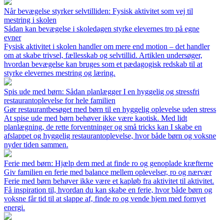
Når bevægelse styrker selvtilliden: Fysisk aktivitet som vej til
mestring i skolen
Sådan kan bevægelse i skoledagen styrke elevernes tro på egne
evner
Fysisk aktivitet i skolen handler om mere end motion – det handler
om at skabe trivsel, fællesskab og selvtillid. Artiklen undersøger,
hvordan bevægelse kan bruges som et pædagogisk redskab til at
styrke elevernes mestring og læring.
Spis ude med børn: Sådan planlægger I en hyggelig og stressfri
restaurantoplevelse for hele familien
Gør restaurantbesøget med børn til en hyggelig oplevelse uden stress
At spise ude med børn behøver ikke være kaotisk. Med lidt
planlægning, de rette forventninger og små tricks kan I skabe en
afslappet og hyggelig restaurantoplevelse, hvor både børn og voksne
nyder tiden sammen.
Ferie med børn: Hjælp dem med at finde ro og genoplade kræfterne
Giv familien en ferie med balance mellem oplevelser, ro og nærvær
Ferie med børn behøver ikke være et kapløb fra aktivitet til aktivitet.
Få inspiration til, hvordan du kan skabe en ferie, hvor både børn og
voksne får tid til at slappe af, finde ro og vende hjem med fornyet
energi.