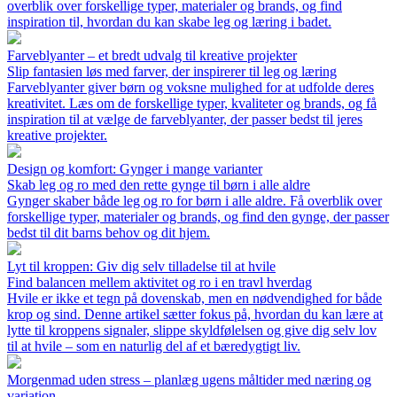
overblik over forskellige typer, materialer og brands, og find
inspiration til, hvordan du kan skabe leg og læring i badet.
Farveblyanter – et bredt udvalg til kreative projekter
Slip fantasien løs med farver, der inspirerer til leg og læring
Farveblyanter giver børn og voksne mulighed for at udfolde deres
kreativitet. Læs om de forskellige typer, kvaliteter og brands, og få
inspiration til at vælge de farveblyanter, der passer bedst til jeres
kreative projekter.
Design og komfort: Gynger i mange varianter
Skab leg og ro med den rette gynge til børn i alle aldre
Gynger skaber både leg og ro for børn i alle aldre. Få overblik over
forskellige typer, materialer og brands, og find den gynge, der passer
bedst til dit barns behov og dit hjem.
Lyt til kroppen: Giv dig selv tilladelse til at hvile
Find balancen mellem aktivitet og ro i en travl hverdag
Hvile er ikke et tegn på dovenskab, men en nødvendighed for både
krop og sind. Denne artikel sætter fokus på, hvordan du kan lære at
lytte til kroppens signaler, slippe skyldfølelsen og give dig selv lov
til at hvile – som en naturlig del af et bæredygtigt liv.
Morgenmad uden stress – planlæg ugens måltider med næring og
variation