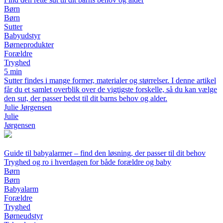
Børn
Børn
Sutter
Babyudstyr
Børneprodukter
Forældre
Tryghed
5 min
Sutter findes i mange former, materialer og størrelser. I denne artikel
får du et samlet overblik over de vigtigste forskelle, så du kan vælge
den sut, der passer bedst til dit barns behov og alder.
Julie Jørgensen
Julie
Jørgensen
Guide til babyalarmer – find den løsning, der passer til dit behov
Tryghed og ro i hverdagen for både forældre og baby
Børn
Børn
Babyalarm
Forældre
Tryghed
Børneudstyr