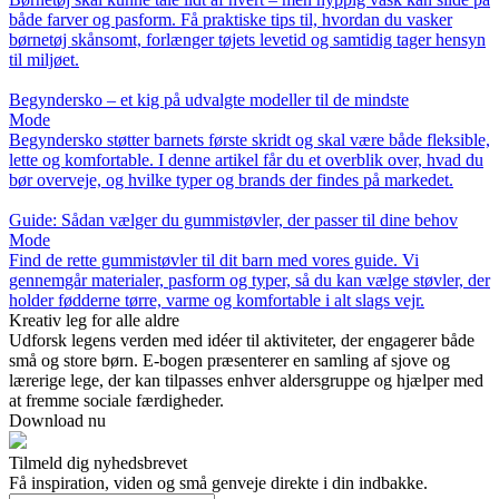
både farver og pasform. Få praktiske tips til, hvordan du vasker
børnetøj skånsomt, forlænger tøjets levetid og samtidig tager hensyn
til miljøet.
Begyndersko – et kig på udvalgte modeller til de mindste
Mode
Begyndersko støtter barnets første skridt og skal være både fleksible,
lette og komfortable. I denne artikel får du et overblik over, hvad du
bør overveje, og hvilke typer og brands der findes på markedet.
Guide: Sådan vælger du gummistøvler, der passer til dine behov
Mode
Find de rette gummistøvler til dit barn med vores guide. Vi
gennemgår materialer, pasform og typer, så du kan vælge støvler, der
holder fødderne tørre, varme og komfortable i alt slags vejr.
Kreativ leg for alle aldre
Udforsk legens verden med idéer til aktiviteter, der engagerer både
små og store børn. E-bogen præsenterer en samling af sjove og
lærerige lege, der kan tilpasses enhver aldersgruppe og hjælper med
at fremme sociale færdigheder.
Download nu
Tilmeld dig nyhedsbrevet
Få inspiration, viden og små genveje direkte i din indbakke.