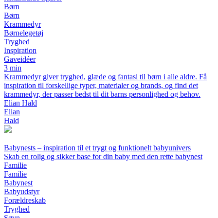
Børn
Børn
Krammedyr
Børnelegetøj
Tryghed
Inspiration
Gaveidéer
3 min
Krammedyr giver tryghed, glæde og fantasi til børn i alle aldre. Få
inspiration til forskellige typer, materialer og brands, og find det
krammedyr, der passer bedst til dit barns personlighed og behov.
Elian Hald
Elian
Hald
Babynests – inspiration til et trygt og funktionelt babyunivers
Skab en rolig og sikker base for din baby med den rette babynest
Familie
Familie
Babynest
Babyudstyr
Forældreskab
Tryghed
Søvn