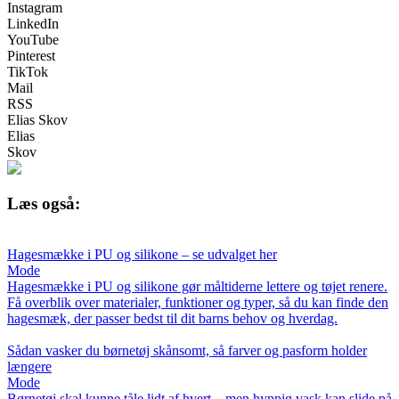
Instagram
LinkedIn
YouTube
Pinterest
TikTok
Mail
RSS
Elias Skov
Elias
Skov
Læs også:
Hagesmække i PU og silikone – se udvalget her
Mode
Hagesmække i PU og silikone gør måltiderne lettere og tøjet renere.
Få overblik over materialer, funktioner og typer, så du kan finde den
hagesmæk, der passer bedst til dit barns behov og hverdag.
Sådan vasker du børnetøj skånsomt, så farver og pasform holder
længere
Mode
Børnetøj skal kunne tåle lidt af hvert – men hyppig vask kan slide på