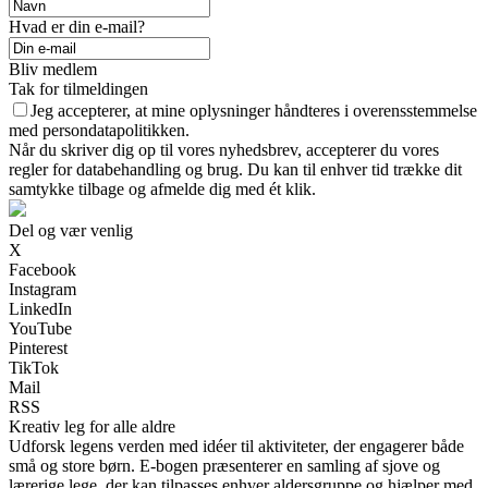
Hvad er din e-mail?
Bliv medlem
Tak for tilmeldingen
Jeg accepterer, at mine oplysninger håndteres i overensstemmelse
med persondatapolitikken.
Når du skriver dig op til vores nyhedsbrev, accepterer du vores
regler for databehandling og brug. Du kan til enhver tid trække dit
samtykke tilbage og afmelde dig med ét klik.
Del og vær venlig
X
Facebook
Instagram
LinkedIn
YouTube
Pinterest
TikTok
Mail
RSS
Kreativ leg for alle aldre
Udforsk legens verden med idéer til aktiviteter, der engagerer både
små og store børn. E-bogen præsenterer en samling af sjove og
lærerige lege, der kan tilpasses enhver aldersgruppe og hjælper med