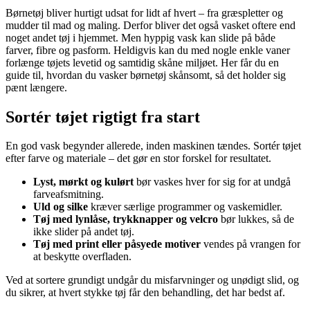
Børnetøj bliver hurtigt udsat for lidt af hvert – fra græspletter og
mudder til mad og maling. Derfor bliver det også vasket oftere end
noget andet tøj i hjemmet. Men hyppig vask kan slide på både
farver, fibre og pasform. Heldigvis kan du med nogle enkle vaner
forlænge tøjets levetid og samtidig skåne miljøet. Her får du en
guide til, hvordan du vasker børnetøj skånsomt, så det holder sig
pænt længere.
Sortér tøjet rigtigt fra start
En god vask begynder allerede, inden maskinen tændes. Sortér tøjet
efter farve og materiale – det gør en stor forskel for resultatet.
Lyst, mørkt og kulørt
bør vaskes hver for sig for at undgå
farveafsmitning.
Uld og silke
kræver særlige programmer og vaskemidler.
Tøj med lynlåse, trykknapper og velcro
bør lukkes, så de
ikke slider på andet tøj.
Tøj med print eller påsyede motiver
vendes på vrangen for
at beskytte overfladen.
Ved at sortere grundigt undgår du misfarvninger og unødigt slid, og
du sikrer, at hvert stykke tøj får den behandling, det har bedst af.