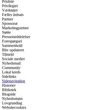
Prisliste
Privilegier
Værktøjer
Fælles indsats
Partner
Sponsorat
Marketingpartner
Støtte
Pressemeddelelser
Forespørgsel
Sammenhold
Bliv opdateret
Tilmeld
Sociale medier
Nyhedsmail
Community
Lokal kreds
Sidelinks
Sidenavigation
Historier
Bibliotek
Blogside
Nyhedsstrøm
Lovgrundlag
Websitecookies