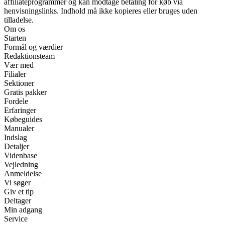
affiliateprogrammer og kan modtage betaling for køb via
henvisningslinks. Indhold må ikke kopieres eller bruges uden
tilladelse.
Om os
Starten
Formål og værdier
Redaktionsteam
Vær med
Filialer
Sektioner
Gratis pakker
Fordele
Erfaringer
Købeguides
Manualer
Indslag
Detaljer
Videnbase
Vejledning
Anmeldelse
Vi søger
Giv et tip
Deltager
Min adgang
Service