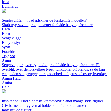
Irina
Burchardt
Sengevugger – hvad adskiller de forskellige modeller?
Skab tryg søvn og rolige nætter for både baby og forældre
Børn
Børn
Sengevugge
Babyudstyr
Søvn
Forældre
Tryghed
3 min
Sengevugger giver tryghed og ro til både baby og forældre. Få
overblik over de forskellige typer, funktioner og brands, så du kan
vælge den sengevugge, der passer bedst til jeres behov og hverdag.
Amira Hald
Amira
Hald
Inspiration: Find dit næste krammedyr blandt mange søde figurer
Giv barnet en tryg ven at holde om – fra bløde bamser til
fantasifulde figurer