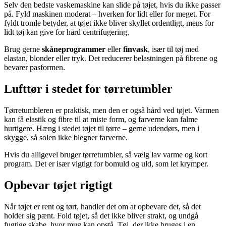
Selv den bedste vaskemaskine kan slide på tøjet, hvis du ikke passer
på. Fyld maskinen moderat – hverken for lidt eller for meget. For
fyldt tromle betyder, at tøjet ikke bliver skyllet ordentligt, mens for
lidt tøj kan give for hård centrifugering.
Brug gerne
skåneprogrammer
eller
finvask
, især til tøj med
elastan, blonder eller tryk. Det reducerer belastningen på fibrene og
bevarer pasformen.
Lufttør i stedet for tørretumbler
Tørretumbleren er praktisk, men den er også hård ved tøjet. Varmen
kan få elastik og fibre til at miste form, og farverne kan falme
hurtigere. Hæng i stedet tøjet til tørre – gerne udendørs, men i
skygge, så solen ikke blegner farverne.
Hvis du alligevel bruger tørretumbler, så vælg lav varme og kort
program. Det er især vigtigt for bomuld og uld, som let krymper.
Opbevar tøjet rigtigt
Når tøjet er rent og tørt, handler det om at opbevare det, så det
holder sig pænt. Fold tøjet, så det ikke bliver strakt, og undgå
fugtige skabe, hvor mug kan opstå. Tøj, der ikke bruges i en