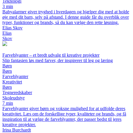
Teknologi
3 min
Babyalarmer giver tryghed i hverdagen og hjælper dig med at holde
øje med dit barn, selv på afstand. I denne guide får du overblik over
typer, funktioner og brands, så du kan vælge den rette løsning.
Elias Skov
Elias
Skov
Farveblyanter – et bredt udvalg til kreative projekter
Slip fantasien løs med farver, der inspirerer til leg og læring
Børn
Børn
Farveblyanter
Kreativitet
Børn
Tegneredskaber
Skoleudstyr
7 min
Farveblyanter giver børn og voksne mulighed for at udfolde deres
kreativitet. Læs om de forskellige typer, kvaliteter og brands, og få
inspiration til at vælge de farveblyanter, der passer bedst til jeres
kreative projekter.
Irina Burchardt