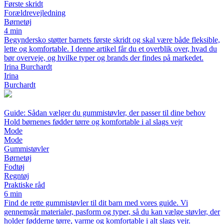
Første skridt
Forældrevejledning
Børnetøj
4 min
Begyndersko støtter barnets første skridt og skal være både fleksible,
lette og komfortable. I denne artikel får du et overblik over, hvad du
bør overveje, og hvilke typer og brands der findes på markedet.
Irina Burchardt
Irina
Burchardt
Guide: Sådan vælger du gummistøvler, der passer til dine behov
Hold børnenes fødder tørre og komfortable i al slags vejr
Mode
Mode
Gummistøvler
Børnetøj
Fodtøj
Regntøj
Praktiske råd
6 min
Find de rette gummistøvler til dit barn med vores guide. Vi
gennemgår materialer, pasform og typer, så du kan vælge støvler, der
holder fødderne tørre, varme og komfortable i alt slags vejr.