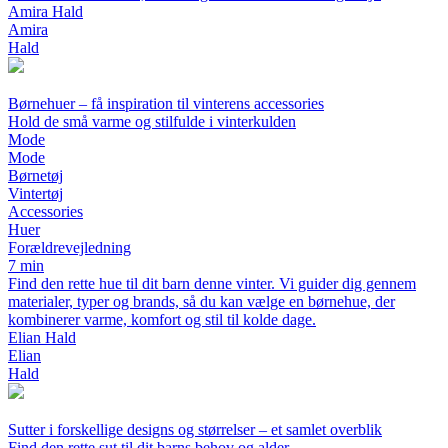
Amira Hald
Amira
Hald
Børnehuer – få inspiration til vinterens accessories
Hold de små varme og stilfulde i vinterkulden
Mode
Mode
Børnetøj
Vintertøj
Accessories
Huer
Forældrevejledning
7 min
Find den rette hue til dit barn denne vinter. Vi guider dig gennem
materialer, typer og brands, så du kan vælge en børnehue, der
kombinerer varme, komfort og stil til kolde dage.
Elian Hald
Elian
Hald
Sutter i forskellige designs og størrelser – et samlet overblik
Find den rette sut til dit barns behov og alder