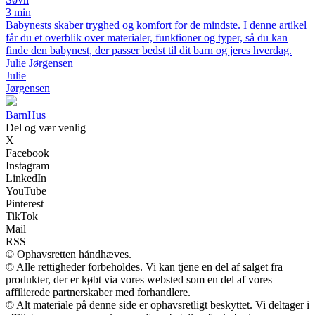
3 min
Babynests skaber tryghed og komfort for de mindste. I denne artikel
får du et overblik over materialer, funktioner og typer, så du kan
finde den babynest, der passer bedst til dit barn og jeres hverdag.
Julie Jørgensen
Julie
Jørgensen
Barn
Hus
Del og vær venlig
X
Facebook
Instagram
LinkedIn
YouTube
Pinterest
TikTok
Mail
RSS
© Ophavsretten håndhæves.
© Alle rettigheder forbeholdes. Vi kan tjene en del af salget fra
produkter, der er købt via vores websted som en del af vores
affilierede partnerskaber med forhandlere.
© Alt materiale på denne side er ophavsretligt beskyttet. Vi deltager i