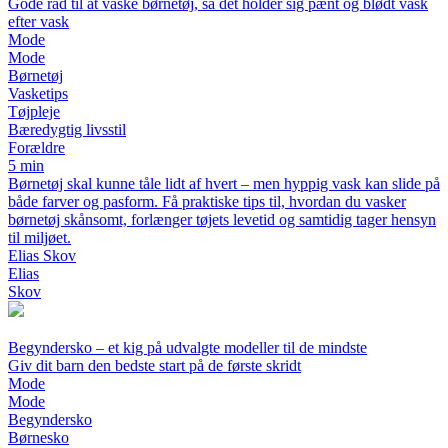
Gode råd til at vaske børnetøj, så det holder sig pænt og blødt vask
efter vask
Mode
Mode
Børnetøj
Vasketips
Tøjpleje
Bæredygtig livsstil
Forældre
5 min
Børnetøj skal kunne tåle lidt af hvert – men hyppig vask kan slide på
både farver og pasform. Få praktiske tips til, hvordan du vasker
børnetøj skånsomt, forlænger tøjets levetid og samtidig tager hensyn
til miljøet.
Elias Skov
Elias
Skov
Begyndersko – et kig på udvalgte modeller til de mindste
Giv dit barn den bedste start på de første skridt
Mode
Mode
Begyndersko
Børnesko