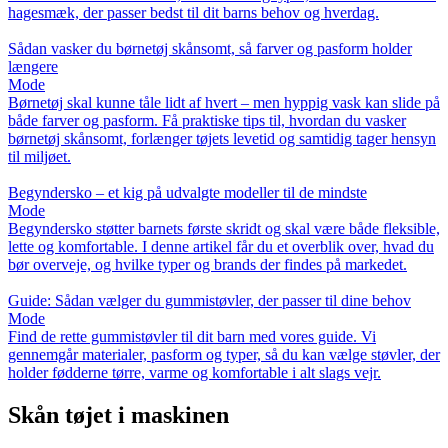
hagesmæk, der passer bedst til dit barns behov og hverdag.
Sådan vasker du børnetøj skånsomt, så farver og pasform holder
længere
Mode
Børnetøj skal kunne tåle lidt af hvert – men hyppig vask kan slide på
både farver og pasform. Få praktiske tips til, hvordan du vasker
børnetøj skånsomt, forlænger tøjets levetid og samtidig tager hensyn
til miljøet.
Begyndersko – et kig på udvalgte modeller til de mindste
Mode
Begyndersko støtter barnets første skridt og skal være både fleksible,
lette og komfortable. I denne artikel får du et overblik over, hvad du
bør overveje, og hvilke typer og brands der findes på markedet.
Guide: Sådan vælger du gummistøvler, der passer til dine behov
Mode
Find de rette gummistøvler til dit barn med vores guide. Vi
gennemgår materialer, pasform og typer, så du kan vælge støvler, der
holder fødderne tørre, varme og komfortable i alt slags vejr.
Skån tøjet i maskinen