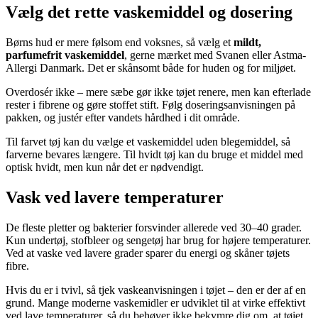
Vælg det rette vaskemiddel og dosering
Børns hud er mere følsom end voksnes, så vælg et
mildt,
parfumefrit vaskemiddel
, gerne mærket med Svanen eller Astma-
Allergi Danmark. Det er skånsomt både for huden og for miljøet.
Overdosér ikke – mere sæbe gør ikke tøjet renere, men kan efterlade
rester i fibrene og gøre stoffet stift. Følg doseringsanvisningen på
pakken, og justér efter vandets hårdhed i dit område.
Til farvet tøj kan du vælge et vaskemiddel uden blegemiddel, så
farverne bevares længere. Til hvidt tøj kan du bruge et middel med
optisk hvidt, men kun når det er nødvendigt.
Vask ved lavere temperaturer
De fleste pletter og bakterier forsvinder allerede ved 30–40 grader.
Kun undertøj, stofbleer og sengetøj har brug for højere temperaturer.
Ved at vaske ved lavere grader sparer du energi og skåner tøjets
fibre.
Hvis du er i tvivl, så tjek vaskeanvisningen i tøjet – den er der af en
grund. Mange moderne vaskemidler er udviklet til at virke effektivt
ved lave temperaturer, så du behøver ikke bekymre dig om, at tøjet