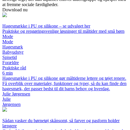
at fremme sociale færdigheder.
Download nu
Hagesmække i PU og silikone – se udvalget her
Praktiske og rengøringsvenlige løsninger til måltider med små børn
Mode
Mode
Hagesmæk
Babyudstyr
Spisetid
Forældre
Praktiske råd
6 min
Hagesmække i PU og silikone gør måltiderne lettere og tøjet renere.
Få overblik over materialer, funktioner og typer, så du kan finde den
hagesmæk, der passer bedst til dit barns behov og hverdag.
Julie Jørgensen
Julie
Jørgensen
Sådan vasker du børnetøj skånsomt, så farver og pasform holder
længere