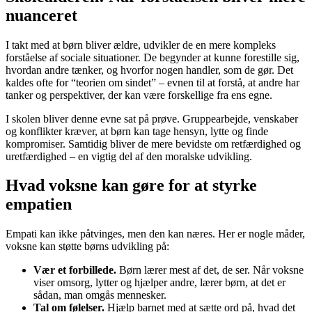
nuanceret
I takt med at børn bliver ældre, udvikler de en mere kompleks
forståelse af sociale situationer. De begynder at kunne forestille sig,
hvordan andre tænker, og hvorfor nogen handler, som de gør. Det
kaldes ofte for “teorien om sindet” – evnen til at forstå, at andre har
tanker og perspektiver, der kan være forskellige fra ens egne.
I skolen bliver denne evne sat på prøve. Gruppearbejde, venskaber
og konflikter kræver, at børn kan tage hensyn, lytte og finde
kompromiser. Samtidig bliver de mere bevidste om retfærdighed og
uretfærdighed – en vigtig del af den moralske udvikling.
Hvad voksne kan gøre for at styrke
empatien
Empati kan ikke påtvinges, men den kan næres. Her er nogle måder,
voksne kan støtte børns udvikling på:
Vær et forbillede.
Børn lærer mest af det, de ser. Når voksne
viser omsorg, lytter og hjælper andre, lærer børn, at det er
sådan, man omgås mennesker.
Tal om følelser.
Hjælp barnet med at sætte ord på, hvad det