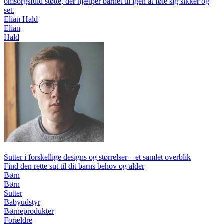
omsorgsfuld støtte, der hjælper barnet til igen at føle sig sikker og
set.
Elian Hald
Elian
Hald
Sutter i forskellige designs og størrelser – et samlet overblik
Find den rette sut til dit barns behov og alder
Børn
Børn
Sutter
Babyudstyr
Børneprodukter
Forældre