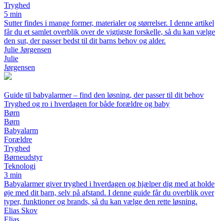
Tryghed
5 min
Sutter findes i mange former, materialer og størrelser. I denne artikel
får du et samlet overblik over de vigtigste forskelle, så du kan vælge
den sut, der passer bedst til dit barns behov og alder.
Julie Jørgensen
Julie
Jørgensen
Guide til babyalarmer – find den løsning, der passer til dit behov
Tryghed og ro i hverdagen for både forældre og baby
Børn
Børn
Babyalarm
Forældre
Tryghed
Børneudstyr
Teknologi
3 min
Babyalarmer giver tryghed i hverdagen og hjælper dig med at holde
øje med dit barn, selv på afstand. I denne guide får du overblik over
typer, funktioner og brands, så du kan vælge den rette løsning.
Elias Skov
Elias