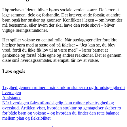
I børnehavealderen bliver børns sociale verden større. De lærer at
lege sammen, dele og forhandle. Det kræver, at de forstår, at andre
børn også har ønsker og grænser. Konflikter i legen – om hvem der
må bestemme, eller hvem der skal have den røde skovl – bliver
vigtige læringssituationer.
Her spiller voksne en central rolle. Når pædagoger eller forældre
hjælper børn med at sætte ord på følelser – “Jeg kan se, du blev
vred, fordi du ikke fik lov til at være med” – lærer barnet at
genkende og forstå både egne og andres reaktioner. Det er gennem
disse små hverdagssamtaler, at empati får lov at vokse.
Læs også:
Tryghed gennem rutiner – når struktur skaber ro og forudsigelighed i
hverdagen
Assistance
Når hverdagen føles uforudsigelig, kan rutiner give tryghed og
overskud. Artiklen viser, hvordan struktur og gentagelser skaber ro
for både børn og voksne – og hvordan du finder den rette balance
mellem plan og fleksibilitet.