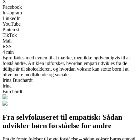
X
Facebook
Instagram
LinkedIn
YouTube
Pinterest
TikTok
Mail
RSS
4 min
Børn fødes med evnen til at mærke, men ikke nødvendigvis til at
forstå andre. Artiklen udforsker, hvordan empati udvikles fra de
tidlige år til skolealderen, og hvordan voksne kan støtte børn i at
blive mere medfølende og sociale.
Irina Burchardt
Irina
Burchardt
Fra selvfokuseret til empatisk: Sådan
udvikler børn forståelse for andre
Fra de første følelser til ægte forståelse – sådan vokser børns empati