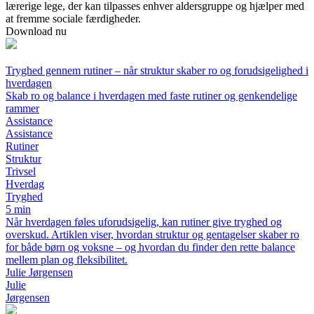
lærerige lege, der kan tilpasses enhver aldersgruppe og hjælper med
at fremme sociale færdigheder.
Download nu
Tryghed gennem rutiner – når struktur skaber ro og forudsigelighed i
hverdagen
Skab ro og balance i hverdagen med faste rutiner og genkendelige
rammer
Assistance
Assistance
Rutiner
Struktur
Trivsel
Hverdag
Tryghed
5 min
Når hverdagen føles uforudsigelig, kan rutiner give tryghed og
overskud. Artiklen viser, hvordan struktur og gentagelser skaber ro
for både børn og voksne – og hvordan du finder den rette balance
mellem plan og fleksibilitet.
Julie Jørgensen
Julie
Jørgensen