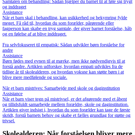
Samtalen om behandling: Sådan hjælper du barnet til at føle sig trygt
og inddraget
Assistance
Når et barn skal i behandling, kan usikkerhed og bekymring fylde
meget. Få råd til, hvordan du som forælder, pårørende eller
fagperson kan skabe en tryg samtale, der giver barnet forståelse, håb
og en følelse af at blive inddraget.
Fra selvfokuseret til empatisk: Sådan udvikler børn forståelse for
andre
Assistance
Børn fødes med evnen til at mærke, men ikke nødvendigvis til at
forstå andre. Artiklen udforsker, hvordan empati udvikles fra de
tidlige år til skolealderen, og hvordan voksne kan støtte børn i at
blive mere medfølende og sociale.
Når et barn mistrives: Samarbejde med skole og daginstitution
Assistance
Når et barn viser tegn på mistrivsel, er det afgørende med et åbent
og tillidsfuldt samarbejde mellem forældre, skole og daginstitution.
Artiklen giver indsigt i, hvordan du som forælder kan tage de første
skridt, forstå barnets behov og skabe et fælles grundlag for støtte og
trivsel.
Skolealderen: Når forståelsen bliver mere