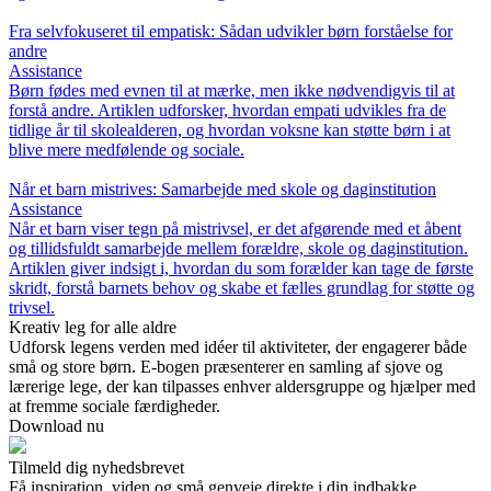
Fra selvfokuseret til empatisk: Sådan udvikler børn forståelse for
andre
Assistance
Børn fødes med evnen til at mærke, men ikke nødvendigvis til at
forstå andre. Artiklen udforsker, hvordan empati udvikles fra de
tidlige år til skolealderen, og hvordan voksne kan støtte børn i at
blive mere medfølende og sociale.
Når et barn mistrives: Samarbejde med skole og daginstitution
Assistance
Når et barn viser tegn på mistrivsel, er det afgørende med et åbent
og tillidsfuldt samarbejde mellem forældre, skole og daginstitution.
Artiklen giver indsigt i, hvordan du som forælder kan tage de første
skridt, forstå barnets behov og skabe et fælles grundlag for støtte og
trivsel.
Kreativ leg for alle aldre
Udforsk legens verden med idéer til aktiviteter, der engagerer både
små og store børn. E-bogen præsenterer en samling af sjove og
lærerige lege, der kan tilpasses enhver aldersgruppe og hjælper med
at fremme sociale færdigheder.
Download nu
Tilmeld dig nyhedsbrevet
Få inspiration, viden og små genveje direkte i din indbakke.