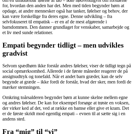
om en umiddelbar følelse af tab – ikke nødvendigvis om forståelse
for, hvordan den anden har det. Men med tiden begynder børn at
opdage, at andre mennesker også har tanker, følelser og behov, der
kan være forskellige fra deres egne. Denne udvikling – fra
selvfokuseret til empatisk – er en af de mest afgørende i
barndommen. Den danner grundlaget for venskaber, samarbejde og
et liv med sunde relationer.
Empati begynder tidligt – men udvikles
gradvist
Selvom spædbørn ikke forstår andres følelser, viser de tidligt tegn på
social opmærksomhed. Allerede i de første måneder reagerer de på
ansigtsudtryk og tonefald. Når et andet barn græder, kan de selv
begynde at græde – ikke fordi de forstår, hvad der sker, men fordi de
mærker stemningen.
Omkring toårsalderen begynder børn at kunne skelne mellem egne
og andres følelser. De kan for eksempel forsøge at trøste en voksen,
der virker ked af det, ved at række en bamse eller give et kram. Det
er de første skridt mod egentlig empati – evnen til at sætte sig i en
andens sted.
Fra “mig” til “vi”