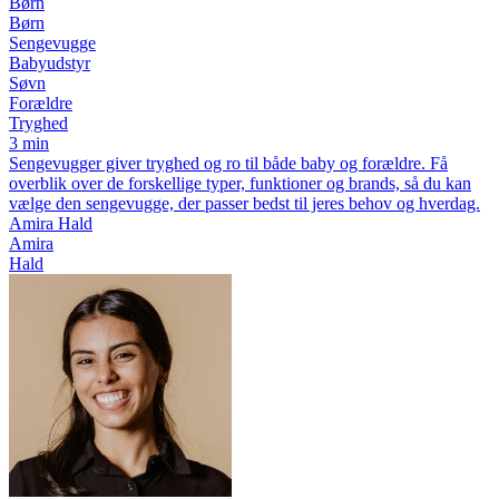
Børn
Børn
Sengevugge
Babyudstyr
Søvn
Forældre
Tryghed
3 min
Sengevugger giver tryghed og ro til både baby og forældre. Få
overblik over de forskellige typer, funktioner og brands, så du kan
vælge den sengevugge, der passer bedst til jeres behov og hverdag.
Amira Hald
Amira
Hald