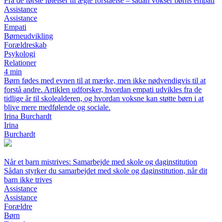
Fra de første følelser til ægte forståelse – sådan vokser børns empati
Assistance
Assistance
Empati
Børneudvikling
Forældreskab
Psykologi
Relationer
4 min
Børn fødes med evnen til at mærke, men ikke nødvendigvis til at
forstå andre. Artiklen udforsker, hvordan empati udvikles fra de
tidlige år til skolealderen, og hvordan voksne kan støtte børn i at
blive mere medfølende og sociale.
Irina Burchardt
Irina
Burchardt
Når et barn mistrives: Samarbejde med skole og daginstitution
Sådan styrker du samarbejdet med skole og daginstitution, når dit
barn ikke trives
Assistance
Assistance
Forældre
Børn