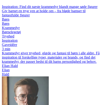
Inspiration: Find dit næste krammedyr blandt mange søde figurer
Giv barnet en tryg ven at holde om – fra bløde bamser til
fantasifulde figurer
Børn
Børn
Krammedyr
Børnelegetøj
Tryghed
Inspiration
Gaveidéer
3 min
Krammedyr giver tryghed, glæde og fantasi til børn i alle aldre. Få
inspiration til forskellige typer, materialer og brands, og find det
krammedyr, der passer bedst til dit barns personlighed og behov.
Elian Hald
Elian
Hald