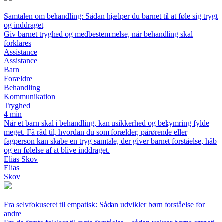
Samtalen om behandling: Sådan hjælper du barnet til at føle sig trygt
og inddraget
Giv barnet tryghed og medbestemmelse, når behandling skal
forklares
Assistance
Assistance
Barn
Forældre
Behandling
Kommunikation
Tryghed
4 min
Når et barn skal i behandling, kan usikkerhed og bekymring fylde
meget. Få råd til, hvordan du som forælder, pårørende eller
fagperson kan skabe en tryg samtale, der giver barnet forståelse, håb
og en følelse af at blive inddraget.
Elias Skov
Elias
Skov
Fra selvfokuseret til empatisk: Sådan udvikler børn forståelse for
andre