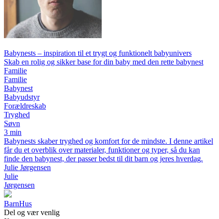
Babynests – inspiration til et trygt og funktionelt babyunivers
Skab en rolig og sikker base for din baby med den rette babynest
Familie
Familie
Babynest
Babyudstyr
Forældreskab
Tryghed
Søvn
3 min
Babynests skaber tryghed og komfort for de mindste. I denne artikel
får du et overblik over materialer, funktioner og typer, så du kan
finde den babynest, der passer bedst til dit barn og jeres hverdag.
Julie Jørgensen
Julie
Jørgensen
Barn
Hus
Del og vær venlig