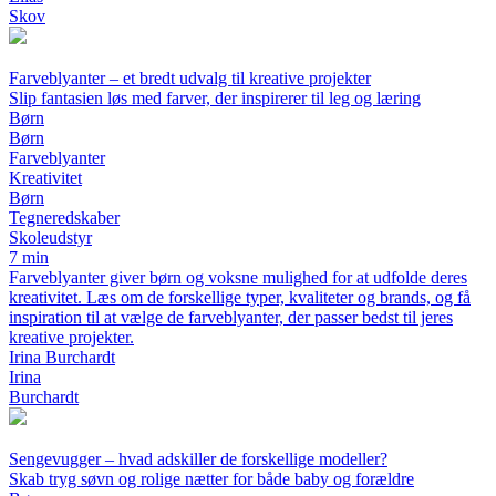
Skov
Farveblyanter – et bredt udvalg til kreative projekter
Slip fantasien løs med farver, der inspirerer til leg og læring
Børn
Børn
Farveblyanter
Kreativitet
Børn
Tegneredskaber
Skoleudstyr
7 min
Farveblyanter giver børn og voksne mulighed for at udfolde deres
kreativitet. Læs om de forskellige typer, kvaliteter og brands, og få
inspiration til at vælge de farveblyanter, der passer bedst til jeres
kreative projekter.
Irina Burchardt
Irina
Burchardt
Sengevugger – hvad adskiller de forskellige modeller?
Skab tryg søvn og rolige nætter for både baby og forældre