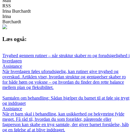
Mail
RSS
Irina Burchardt
Irina
Burchardt
Læs også:
Tryghed gennem rutiner – når struktur skaber ro og forudsigelighed i
hverdagen
Assistance
Når hverdagen føles uforudsigelig, kan rutiner give tryghed og
overskud. Artiklen viser, hvordan struktur og gentagelser skaber ro
for både børn og voksne – og hvordan du finder den rette balance
mellem plan og fleksibilitet.
Samtalen om behandling: Sådan hjælper du barnet til at føle sig trygt
og inddraget
Assistance
Når et barn skal i behandling, kan usikkerhed og bekymring fylde
meget. Få råd til, hvordan du som forælder, pårørende eller
fagperson kan skabe en tryg samtale, der giver barnet forståelse, håb
og en følelse af at blive inddraget.