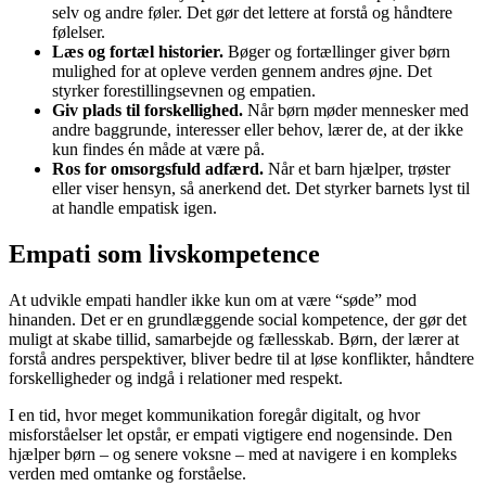
selv og andre føler. Det gør det lettere at forstå og håndtere
følelser.
Læs og fortæl historier.
Bøger og fortællinger giver børn
mulighed for at opleve verden gennem andres øjne. Det
styrker forestillingsevnen og empatien.
Giv plads til forskellighed.
Når børn møder mennesker med
andre baggrunde, interesser eller behov, lærer de, at der ikke
kun findes én måde at være på.
Ros for omsorgsfuld adfærd.
Når et barn hjælper, trøster
eller viser hensyn, så anerkend det. Det styrker barnets lyst til
at handle empatisk igen.
Empati som livskompetence
At udvikle empati handler ikke kun om at være “søde” mod
hinanden. Det er en grundlæggende social kompetence, der gør det
muligt at skabe tillid, samarbejde og fællesskab. Børn, der lærer at
forstå andres perspektiver, bliver bedre til at løse konflikter, håndtere
forskelligheder og indgå i relationer med respekt.
I en tid, hvor meget kommunikation foregår digitalt, og hvor
misforståelser let opstår, er empati vigtigere end nogensinde. Den
hjælper børn – og senere voksne – med at navigere i en kompleks
verden med omtanke og forståelse.