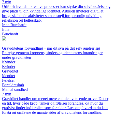
7 min
Udforsk hvordan kreative processer kan styrke din selvforståelse og
give plads til din kvindelige identitet. Artiklen inviterer dig til at
bruge skabende aktiviteter som et spejl for personlig udvikling,
refleksion og fællesskab.
Irina Burchardt
Irina
Burchardt
Graviditetens forvandling – når dit syn på dig selv ændrer sig
En rejse gennem kroppens, sindets og identitetens forandringer
under graviditeten
Kvinder
Kvinder
Graviditet
Identitet
Følelser
Forældreskab
Mental sundhed
7 min
Graviditet handler om meget mere end den voksende mave. Det er
en tid, hvor både krop, tanker og følelser forandres, og hvor du
gradvist finder ind i rollen som forælder. Læs om, hvordan du kan
forstå og omfavne de mange sider af graviditetens forvandling.