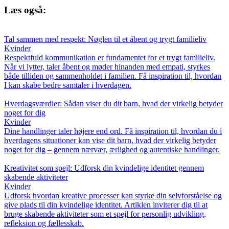
Læs også:
Tal sammen med respekt: Nøglen til et åbent og trygt familieliv
Kvinder
Respektfuld kommunikation er fundamentet for et trygt familieliv.
Når vi lytter, taler åbent og møder hinanden med empati, styrkes
både tilliden og sammenholdet i familien. Få inspiration til, hvordan
I kan skabe bedre samtaler i hverdagen.
Hverdagsværdier: Sådan viser du dit barn, hvad der virkelig betyder
noget for dig
Kvinder
Dine handlinger taler højere end ord. Få inspiration til, hvordan du i
hverdagens situationer kan vise dit barn, hvad der virkelig betyder
noget for dig – gennem nærvær, ærlighed og autentiske handlinger.
Kreativitet som spejl: Udforsk din kvindelige identitet gennem
skabende aktiviteter
Kvinder
Udforsk hvordan kreative processer kan styrke din selvforståelse og
give plads til din kvindelige identitet. Artiklen inviterer dig til at
bruge skabende aktiviteter som et spejl for personlig udvikling,
refleksion og fællesskab.