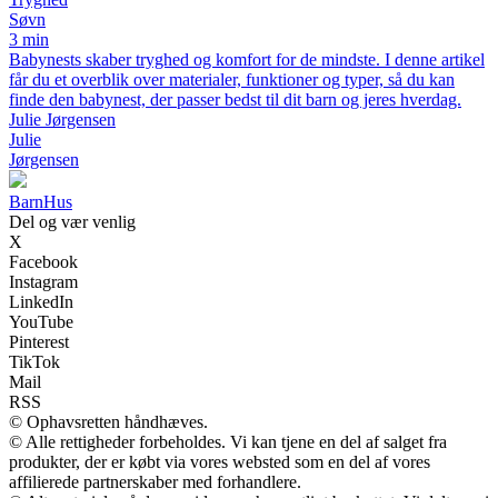
Søvn
3 min
Babynests skaber tryghed og komfort for de mindste. I denne artikel
får du et overblik over materialer, funktioner og typer, så du kan
finde den babynest, der passer bedst til dit barn og jeres hverdag.
Julie Jørgensen
Julie
Jørgensen
Barn
Hus
Del og vær venlig
X
Facebook
Instagram
LinkedIn
YouTube
Pinterest
TikTok
Mail
RSS
© Ophavsretten håndhæves.
© Alle rettigheder forbeholdes. Vi kan tjene en del af salget fra
produkter, der er købt via vores websted som en del af vores
affilierede partnerskaber med forhandlere.