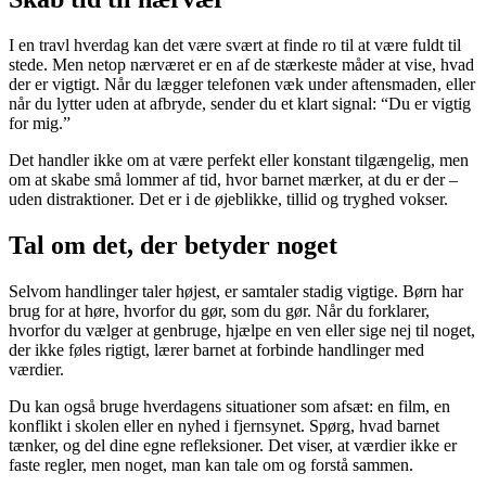
I en travl hverdag kan det være svært at finde ro til at være fuldt til
stede. Men netop nærværet er en af de stærkeste måder at vise, hvad
der er vigtigt. Når du lægger telefonen væk under aftensmaden, eller
når du lytter uden at afbryde, sender du et klart signal: “Du er vigtig
for mig.”
Det handler ikke om at være perfekt eller konstant tilgængelig, men
om at skabe små lommer af tid, hvor barnet mærker, at du er der –
uden distraktioner. Det er i de øjeblikke, tillid og tryghed vokser.
Tal om det, der betyder noget
Selvom handlinger taler højest, er samtaler stadig vigtige. Børn har
brug for at høre, hvorfor du gør, som du gør. Når du forklarer,
hvorfor du vælger at genbruge, hjælpe en ven eller sige nej til noget,
der ikke føles rigtigt, lærer barnet at forbinde handlinger med
værdier.
Du kan også bruge hverdagens situationer som afsæt: en film, en
konflikt i skolen eller en nyhed i fjernsynet. Spørg, hvad barnet
tænker, og del dine egne refleksioner. Det viser, at værdier ikke er
faste regler, men noget, man kan tale om og forstå sammen.