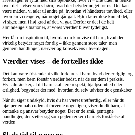
Hverdagen er fyldt med små øjeblikke, hvor vi – ofte uden at tænke
over det – viser vores børn, hvad der betyder noget for os. Det kan
være måden, vi taler til andre på, hvordan vi håndterer travlhed, eller
hvordan vi reagerer, når noget går galt. Børn lærer ikke kun af det,
vi siger, men i høj grad af det, vi gør. Derfor er det i de helt
almindelige situationer, at vores værdier bliver tydeligst.
Her får du inspiration til, hvordan du kan vise dit barn, hvad der
virkelig betyder noget for dig – ikke gennem store taler, men
gennem handlinger, nærvær og konsekvens i hverdagen.
Værdier vises – de fortælles ikke
Det kan være fristende at ville forklare sit barn, hvad der er rigtigt og
forkert, men børn forstår værdier bedst, når de ser dem i praksis.
Hvis du ønsker, at dit barn skal lære respekt, hjælpsomhed eller
ærlighed, begynder det med, hvordan du selv udviser de egenskaber.
Når du siger undskyld, hvis du har været uretfærdig, eller når du
hjælper en nabo uden at forvente noget igen, viser du dit barn, at
omtanke og ansvar betyder noget. Det er de små, gentagne
handlinger, der sætter sig som pejlemærker i barnets forståelse af
verden.
Skab tid til nærvær