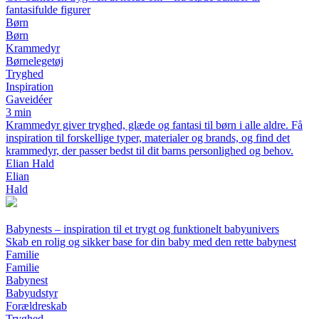
fantasifulde figurer
Børn
Børn
Krammedyr
Børnelegetøj
Tryghed
Inspiration
Gaveidéer
3 min
Krammedyr giver tryghed, glæde og fantasi til børn i alle aldre. Få
inspiration til forskellige typer, materialer og brands, og find det
krammedyr, der passer bedst til dit barns personlighed og behov.
Elian Hald
Elian
Hald
Babynests – inspiration til et trygt og funktionelt babyunivers
Skab en rolig og sikker base for din baby med den rette babynest
Familie
Familie
Babynest
Babyudstyr
Forældreskab
Tryghed