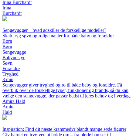
Irina Burchardt
Irina
Burchardt
Sengevugger – hvad adskiller de forskellige modeller?
Skab tryg søvn og rolige nætter for både baby og forældre
Børn
Børn
Sengevugge
Babyudstyr
Søvn
Forældre
Tryghed
3 min
Sengevugger giver tryghed og ro til både baby og forældre. Få
overblik over de forskellige typer, funktioner og brands, så du kan
vælge den sengevugge, der passer bedst til jeres behov og hverdag.
Amira Hald
Amira
Hald
Inspiration: Find dit næste krammedyr blandt mange søde figurer
Giv barnet en tryg ven at holde om – fra bløde bamser til