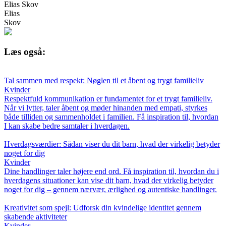
Elias Skov
Elias
Skov
Læs også:
Tal sammen med respekt: Nøglen til et åbent og trygt familieliv
Kvinder
Respektfuld kommunikation er fundamentet for et trygt familieliv.
Når vi lytter, taler åbent og møder hinanden med empati, styrkes
både tilliden og sammenholdet i familien. Få inspiration til, hvordan
I kan skabe bedre samtaler i hverdagen.
Hverdagsværdier: Sådan viser du dit barn, hvad der virkelig betyder
noget for dig
Kvinder
Dine handlinger taler højere end ord. Få inspiration til, hvordan du i
hverdagens situationer kan vise dit barn, hvad der virkelig betyder
noget for dig – gennem nærvær, ærlighed og autentiske handlinger.
Kreativitet som spejl: Udforsk din kvindelige identitet gennem
skabende aktiviteter
Kvinder