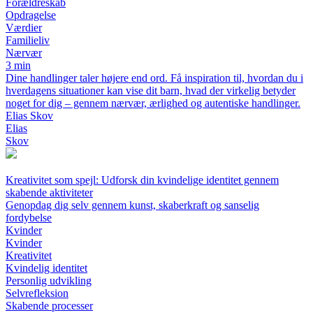
Forældreskab
Opdragelse
Værdier
Familieliv
Nærvær
3 min
Dine handlinger taler højere end ord. Få inspiration til, hvordan du i
hverdagens situationer kan vise dit barn, hvad der virkelig betyder
noget for dig – gennem nærvær, ærlighed og autentiske handlinger.
Elias Skov
Elias
Skov
Kreativitet som spejl: Udforsk din kvindelige identitet gennem
skabende aktiviteter
Genopdag dig selv gennem kunst, skaberkraft og sanselig
fordybelse
Kvinder
Kvinder
Kreativitet
Kvindelig identitet
Personlig udvikling
Selvrefleksion
Skabende processer