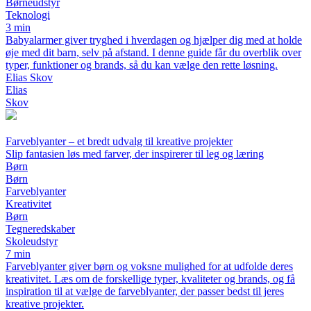
Børneudstyr
Teknologi
3 min
Babyalarmer giver tryghed i hverdagen og hjælper dig med at holde
øje med dit barn, selv på afstand. I denne guide får du overblik over
typer, funktioner og brands, så du kan vælge den rette løsning.
Elias Skov
Elias
Skov
Farveblyanter – et bredt udvalg til kreative projekter
Slip fantasien løs med farver, der inspirerer til leg og læring
Børn
Børn
Farveblyanter
Kreativitet
Børn
Tegneredskaber
Skoleudstyr
7 min
Farveblyanter giver børn og voksne mulighed for at udfolde deres
kreativitet. Læs om de forskellige typer, kvaliteter og brands, og få
inspiration til at vælge de farveblyanter, der passer bedst til jeres
kreative projekter.