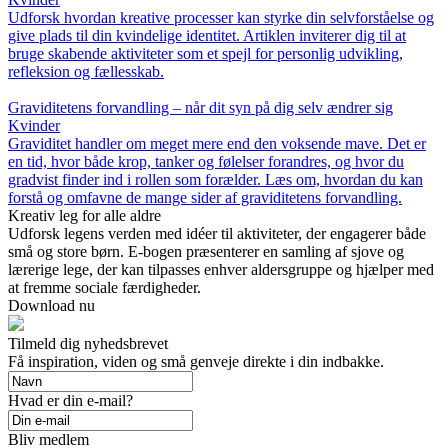
Udforsk hvordan kreative processer kan styrke din selvforståelse og
give plads til din kvindelige identitet. Artiklen inviterer dig til at
bruge skabende aktiviteter som et spejl for personlig udvikling,
refleksion og fællesskab.
Graviditetens forvandling – når dit syn på dig selv ændrer sig
Kvinder
Graviditet handler om meget mere end den voksende mave. Det er
en tid, hvor både krop, tanker og følelser forandres, og hvor du
gradvist finder ind i rollen som forælder. Læs om, hvordan du kan
forstå og omfavne de mange sider af graviditetens forvandling.
Kreativ leg for alle aldre
Udforsk legens verden med idéer til aktiviteter, der engagerer både
små og store børn. E-bogen præsenterer en samling af sjove og
lærerige lege, der kan tilpasses enhver aldersgruppe og hjælper med
at fremme sociale færdigheder.
Download nu
Tilmeld dig nyhedsbrevet
Få inspiration, viden og små genveje direkte i din indbakke.
Hvad er din e-mail?
Bliv medlem