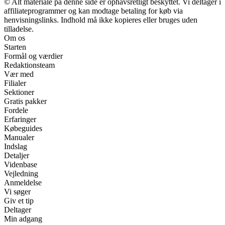
© Alt materiale på denne side er ophavsretligt beskyttet. Vi deltager i
affiliateprogrammer og kan modtage betaling for køb via
henvisningslinks. Indhold må ikke kopieres eller bruges uden
tilladelse.
Om os
Starten
Formål og værdier
Redaktionsteam
Vær med
Filialer
Sektioner
Gratis pakker
Fordele
Erfaringer
Købeguides
Manualer
Indslag
Detaljer
Videnbase
Vejledning
Anmeldelse
Vi søger
Giv et tip
Deltager
Min adgang