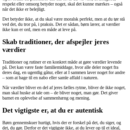
respekt eller omsorg betyder noget, skal det kunne mærkes – også
når det ikke er belejligt.
Det betyder ikke, at du skal være moralsk perfekt, men at du tør stå
ved det, du tror på, i praksis. Det er sådan, børn lærer, at værdier
ikke kun er ord, men en måde at leve på.
Skab traditioner, der afspejler jeres
værdier
Traditioner og rutiner er en konkret måde at gøre værdier levende
på. Det kan være faste familiemiddage, hvor alle deler noget fra
deres dag, en ugentlig gåtur, eller at I sammen laver noget for andre
– som at bage til en nabo eller samle affald i naturen.
Når værdier bliver en del af jeres fælles rytme, bliver de ikke noget,
man skal huske at tale om – de bliver noget, man gør. Det giver
barnet en oplevelse af sammenhæng og mening.
Det vigtigste er, at du er autentisk
Børn gennemskuer hurtigt, hvis der er forskel på det, du siger, og
det, du gør. Derfor er det vigtigste ikke, at du lever op til et ideal,