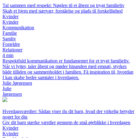
Tal sammen med respekt: Nøglen til et åbent og trygt familieliv
Skab et hjem med nærvær, forståelse og plads til forskellighed
Kvinder
Kvinder
Kommunikation
Familie
Samliv
Forældre
Relationer
4 min
Respektfuld kommunikation er fundamentet for et trygt familieliv.
Når vi lytter, taler åbent og møder hinanden med empati, styrkes
både tilliden og sammenholdet i familien. Få inspiration til, hvordan
I kan skabe bedre samtaler i hverdagen.
Julie Jørgensen
Julie
Jørgensen
Hverdagsværdier: Sådan viser du dit barn, hvad der virkelig betyder
noget for dig
Giv dit barn stærke værdier gennem de små øjeblikke i hverdagen
Kvinder
Kvinder