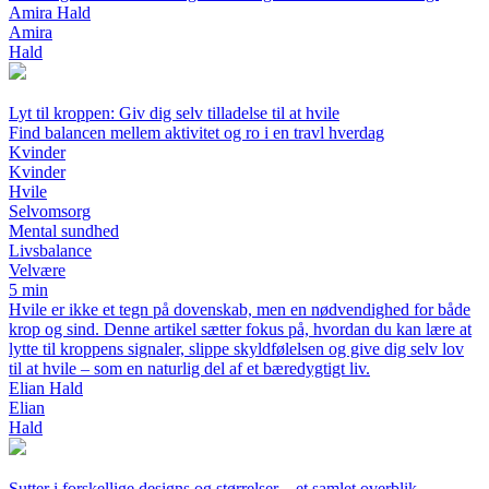
Amira Hald
Amira
Hald
Lyt til kroppen: Giv dig selv tilladelse til at hvile
Find balancen mellem aktivitet og ro i en travl hverdag
Kvinder
Kvinder
Hvile
Selvomsorg
Mental sundhed
Livsbalance
Velvære
5 min
Hvile er ikke et tegn på dovenskab, men en nødvendighed for både
krop og sind. Denne artikel sætter fokus på, hvordan du kan lære at
lytte til kroppens signaler, slippe skyldfølelsen og give dig selv lov
til at hvile – som en naturlig del af et bæredygtigt liv.
Elian Hald
Elian
Hald
Sutter i forskellige designs og størrelser – et samlet overblik