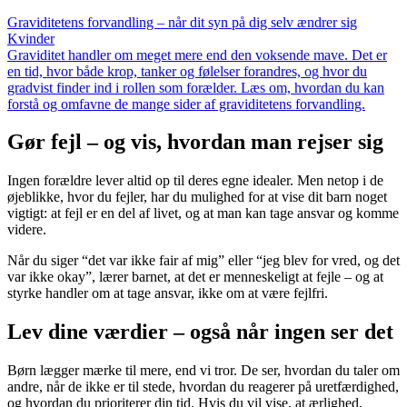
Graviditetens forvandling – når dit syn på dig selv ændrer sig
Kvinder
Graviditet handler om meget mere end den voksende mave. Det er
en tid, hvor både krop, tanker og følelser forandres, og hvor du
gradvist finder ind i rollen som forælder. Læs om, hvordan du kan
forstå og omfavne de mange sider af graviditetens forvandling.
Gør fejl – og vis, hvordan man rejser sig
Ingen forældre lever altid op til deres egne idealer. Men netop i de
øjeblikke, hvor du fejler, har du mulighed for at vise dit barn noget
vigtigt: at fejl er en del af livet, og at man kan tage ansvar og komme
videre.
Når du siger “det var ikke fair af mig” eller “jeg blev for vred, og det
var ikke okay”, lærer barnet, at det er menneskeligt at fejle – og at
styrke handler om at tage ansvar, ikke om at være fejlfri.
Lev dine værdier – også når ingen ser det
Børn lægger mærke til mere, end vi tror. De ser, hvordan du taler om
andre, når de ikke er til stede, hvordan du reagerer på uretfærdighed,
og hvordan du prioriterer din tid. Hvis du vil vise, at ærlighed,