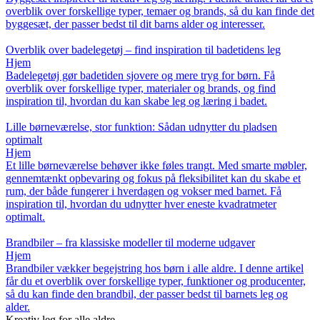
overblik over forskellige typer, temaer og brands, så du kan finde det
byggesæt, der passer bedst til dit barns alder og interesser.
Overblik over badelegetøj – find inspiration til badetidens leg
Hjem
Badelegetøj gør badetiden sjovere og mere tryg for børn. Få
overblik over forskellige typer, materialer og brands, og find
inspiration til, hvordan du kan skabe leg og læring i badet.
Lille børneværelse, stor funktion: Sådan udnytter du pladsen
optimalt
Hjem
Et lille børneværelse behøver ikke føles trangt. Med smarte møbler,
gennemtænkt opbevaring og fokus på fleksibilitet kan du skabe et
rum, der både fungerer i hverdagen og vokser med barnet. Få
inspiration til, hvordan du udnytter hver eneste kvadratmeter
optimalt.
Brandbiler – fra klassiske modeller til moderne udgaver
Hjem
Brandbiler vækker begejstring hos børn i alle aldre. I denne artikel
får du et overblik over forskellige typer, funktioner og producenter,
så du kan finde den brandbil, der passer bedst til barnets leg og
alder.
Kreativ leg for alle aldre