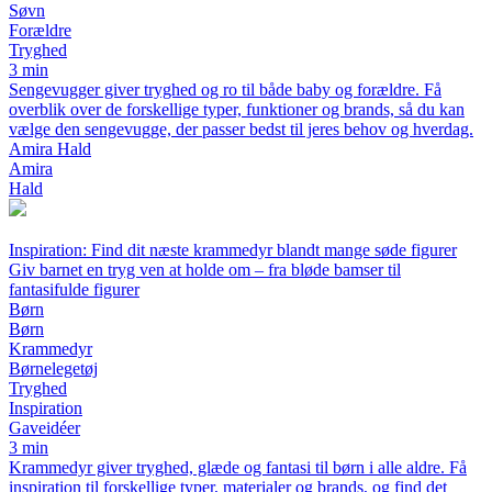
Søvn
Forældre
Tryghed
3 min
Sengevugger giver tryghed og ro til både baby og forældre. Få
overblik over de forskellige typer, funktioner og brands, så du kan
vælge den sengevugge, der passer bedst til jeres behov og hverdag.
Amira Hald
Amira
Hald
Inspiration: Find dit næste krammedyr blandt mange søde figurer
Giv barnet en tryg ven at holde om – fra bløde bamser til
fantasifulde figurer
Børn
Børn
Krammedyr
Børnelegetøj
Tryghed
Inspiration
Gaveidéer
3 min
Krammedyr giver tryghed, glæde og fantasi til børn i alle aldre. Få
inspiration til forskellige typer, materialer og brands, og find det