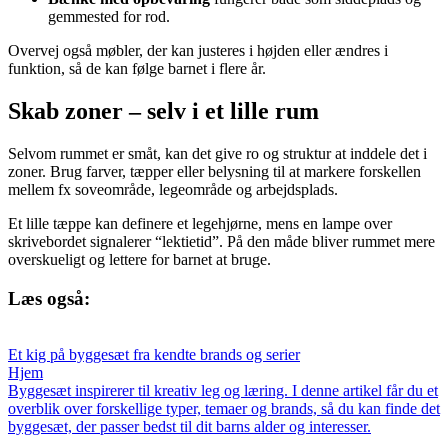
gemmested for rod.
Overvej også møbler, der kan justeres i højden eller ændres i
funktion, så de kan følge barnet i flere år.
Skab zoner – selv i et lille rum
Selvom rummet er småt, kan det give ro og struktur at inddele det i
zoner. Brug farver, tæpper eller belysning til at markere forskellen
mellem fx soveområde, legeområde og arbejdsplads.
Et lille tæppe kan definere et legehjørne, mens en lampe over
skrivebordet signalerer “lektietid”. På den måde bliver rummet mere
overskueligt og lettere for barnet at bruge.
Læs også:
Et kig på byggesæt fra kendte brands og serier
Hjem
Byggesæt inspirerer til kreativ leg og læring. I denne artikel får du et
overblik over forskellige typer, temaer og brands, så du kan finde det
byggesæt, der passer bedst til dit barns alder og interesser.