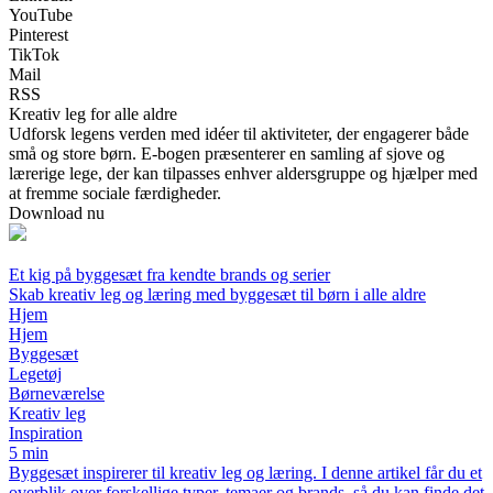
YouTube
Pinterest
TikTok
Mail
RSS
Kreativ leg for alle aldre
Udforsk legens verden med idéer til aktiviteter, der engagerer både
små og store børn. E-bogen præsenterer en samling af sjove og
lærerige lege, der kan tilpasses enhver aldersgruppe og hjælper med
at fremme sociale færdigheder.
Download nu
Et kig på byggesæt fra kendte brands og serier
Skab kreativ leg og læring med byggesæt til børn i alle aldre
Hjem
Hjem
Byggesæt
Legetøj
Børneværelse
Kreativ leg
Inspiration
5 min
Byggesæt inspirerer til kreativ leg og læring. I denne artikel får du et
overblik over forskellige typer, temaer og brands, så du kan finde det