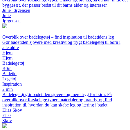
byggesæt, der passer bedst til dit barns alder og interesser.
Julie Jørgensen
Julie
Jørgensen
Overblik over badelegetøj – find inspiration til badetidens leg
Gør badetiden sjovere med kreativt og trygt badelegetøj til børn i
alle aldre
Hjem
Hjem
Badelegetøj
Børn
Badetid
Legetøj
Inspiration
2 min
Badelegetøj gør badetiden sjovere og mere tryg for børn. Få
overblik over forskellige typer, materialer og brands, og find
inspiration til, hvordan du kan skabe leg og læring i badet.
Elias Skov
Elias
Skov