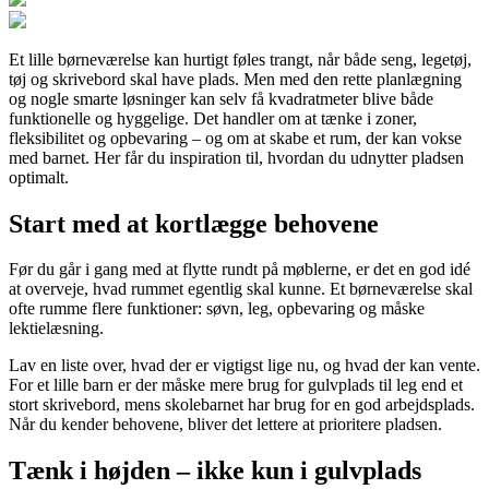
Et lille børneværelse kan hurtigt føles trangt, når både seng, legetøj,
tøj og skrivebord skal have plads. Men med den rette planlægning
og nogle smarte løsninger kan selv få kvadratmeter blive både
funktionelle og hyggelige. Det handler om at tænke i zoner,
fleksibilitet og opbevaring – og om at skabe et rum, der kan vokse
med barnet. Her får du inspiration til, hvordan du udnytter pladsen
optimalt.
Start med at kortlægge behovene
Før du går i gang med at flytte rundt på møblerne, er det en god idé
at overveje, hvad rummet egentlig skal kunne. Et børneværelse skal
ofte rumme flere funktioner: søvn, leg, opbevaring og måske
lektielæsning.
Lav en liste over, hvad der er vigtigst lige nu, og hvad der kan vente.
For et lille barn er der måske mere brug for gulvplads til leg end et
stort skrivebord, mens skolebarnet har brug for en god arbejdsplads.
Når du kender behovene, bliver det lettere at prioritere pladsen.
Tænk i højden – ikke kun i gulvplads