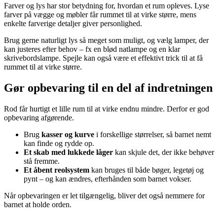
Farver og lys har stor betydning for, hvordan et rum opleves. Lyse
farver på vægge og møbler får rummet til at virke større, mens
enkelte farverige detaljer giver personlighed.
Brug gerne naturligt lys så meget som muligt, og vælg lamper, der
kan justeres efter behov – fx en blød natlampe og en klar
skrivebordslampe. Spejle kan også være et effektivt trick til at få
rummet til at virke større.
Gør opbevaring til en del af indretningen
Rod får hurtigt et lille rum til at virke endnu mindre. Derfor er god
opbevaring afgørende.
Brug
kasser og kurve
i forskellige størrelser, så barnet nemt
kan finde og rydde op.
Et skab med lukkede låger
kan skjule det, der ikke behøver
stå fremme.
Et åbent reolsystem
kan bruges til både bøger, legetøj og
pynt – og kan ændres, efterhånden som barnet vokser.
Når opbevaringen er let tilgængelig, bliver det også nemmere for
barnet at holde orden.