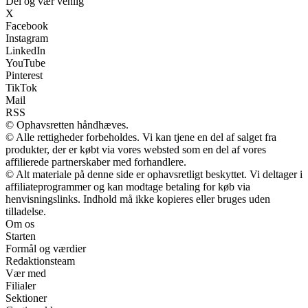
Del og vær venlig
X
Facebook
Instagram
LinkedIn
YouTube
Pinterest
TikTok
Mail
RSS
© Ophavsretten håndhæves.
© Alle rettigheder forbeholdes. Vi kan tjene en del af salget fra
produkter, der er købt via vores websted som en del af vores
affilierede partnerskaber med forhandlere.
© Alt materiale på denne side er ophavsretligt beskyttet. Vi deltager i
affiliateprogrammer og kan modtage betaling for køb via
henvisningslinks. Indhold må ikke kopieres eller bruges uden
tilladelse.
Om os
Starten
Formål og værdier
Redaktionsteam
Vær med
Filialer
Sektioner