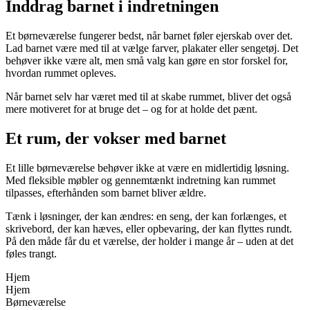
Inddrag barnet i indretningen
Et børneværelse fungerer bedst, når barnet føler ejerskab over det.
Lad barnet være med til at vælge farver, plakater eller sengetøj. Det
behøver ikke være alt, men små valg kan gøre en stor forskel for,
hvordan rummet opleves.
Når barnet selv har været med til at skabe rummet, bliver det også
mere motiveret for at bruge det – og for at holde det pænt.
Et rum, der vokser med barnet
Et lille børneværelse behøver ikke at være en midlertidig løsning.
Med fleksible møbler og gennemtænkt indretning kan rummet
tilpasses, efterhånden som barnet bliver ældre.
Tænk i løsninger, der kan ændres: en seng, der kan forlænges, et
skrivebord, der kan hæves, eller opbevaring, der kan flyttes rundt.
På den måde får du et værelse, der holder i mange år – uden at det
føles trangt.
Hjem
Hjem
Børneværelse