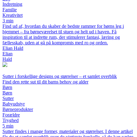
Indretning
Familie
Kreativitet
3 min
Find ud af, hvordan du skaber de bedste rammer for børns leg i
hjemmet – fra børneværelset til stuen og helt ud i haven. Få
inspiration til at indrette rum, der stimulerer fantasi, læring og
fællesskab, uden at gå på kompromis med ro og orden.
Elian Hald
Elian
Hald
Sutter i forskellige designs og størrelser – et samlet overblik
Find den rette sut til dit barns behov og alder
Børn
Børn
Sutter
Babyudstyr
Børneprodukter
Forældre
Tryghed
5 min
Sutter findes i mange former, materialer og størrelser. I denne artikel
får du et samlet overblik over de vigtigste forskelle, så du kan vælge