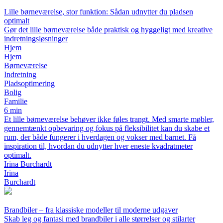
Lille børneværelse, stor funktion: Sådan udnytter du pladsen
optimalt
Gør det lille børneværelse både praktisk og hyggeligt med kreative
indretningsløsninger
Hjem
Hjem
Børneværelse
Indretning
Pladsoptimering
Bolig
Familie
6 min
Et lille børneværelse behøver ikke føles trangt. Med smarte møbler,
gennemtænkt opbevaring og fokus på fleksibilitet kan du skabe et
rum, der både fungerer i hverdagen og vokser med barnet. Få
inspiration til, hvordan du udnytter hver eneste kvadratmeter
optimalt.
Irina Burchardt
Irina
Burchardt
Brandbiler – fra klassiske modeller til moderne udgaver
Skab leg og fantasi med brandbiler i alle størrelser og stilarter