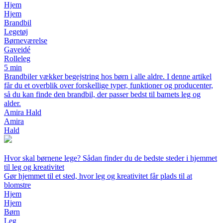
Hjem
Hjem
Brandbil
Legetøj
Børneværelse
Gaveidé
Rolleleg
5 min
Brandbiler vækker begejstring hos børn i alle aldre. I denne artikel
får du et overblik over forskellige typer, funktioner og producenter,
så du kan finde den brandbil, der passer bedst til barnets leg og
alder.
Amira Hald
Amira
Hald
Hvor skal børnene lege? Sådan finder du de bedste steder i hjemmet
til leg og kreativitet
Gør hjemmet til et sted, hvor leg og kreativitet får plads til at
blomstre
Hjem
Hjem
Børn
Leg