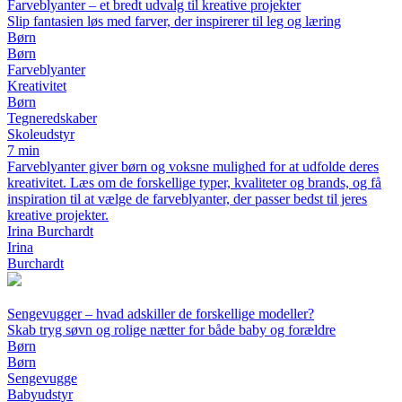
Farveblyanter – et bredt udvalg til kreative projekter
Slip fantasien løs med farver, der inspirerer til leg og læring
Børn
Børn
Farveblyanter
Kreativitet
Børn
Tegneredskaber
Skoleudstyr
7 min
Farveblyanter giver børn og voksne mulighed for at udfolde deres
kreativitet. Læs om de forskellige typer, kvaliteter og brands, og få
inspiration til at vælge de farveblyanter, der passer bedst til jeres
kreative projekter.
Irina Burchardt
Irina
Burchardt
Sengevugger – hvad adskiller de forskellige modeller?
Skab tryg søvn og rolige nætter for både baby og forældre
Børn
Børn
Sengevugge
Babyudstyr