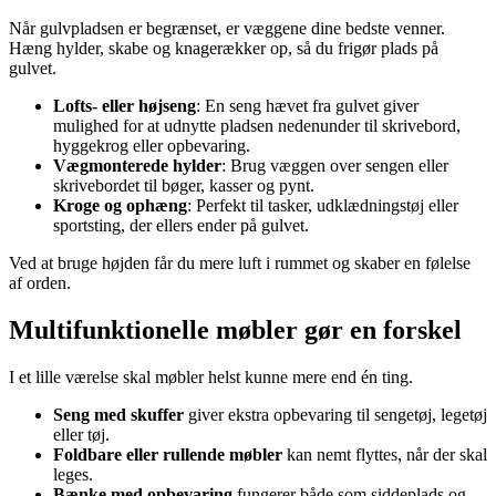
Når gulvpladsen er begrænset, er væggene dine bedste venner.
Hæng hylder, skabe og knagerækker op, så du frigør plads på
gulvet.
Lofts- eller højseng
: En seng hævet fra gulvet giver
mulighed for at udnytte pladsen nedenunder til skrivebord,
hyggekrog eller opbevaring.
Vægmonterede hylder
: Brug væggen over sengen eller
skrivebordet til bøger, kasser og pynt.
Kroge og ophæng
: Perfekt til tasker, udklædningstøj eller
sportsting, der ellers ender på gulvet.
Ved at bruge højden får du mere luft i rummet og skaber en følelse
af orden.
Multifunktionelle møbler gør en forskel
I et lille værelse skal møbler helst kunne mere end én ting.
Seng med skuffer
giver ekstra opbevaring til sengetøj, legetøj
eller tøj.
Foldbare eller rullende møbler
kan nemt flyttes, når der skal
leges.
Bænke med opbevaring
fungerer både som siddeplads og