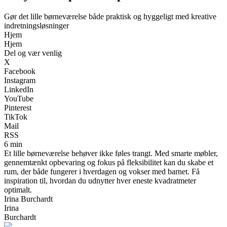
Gør det lille børneværelse både praktisk og hyggeligt med kreative
indretningsløsninger
Hjem
Hjem
Del og vær venlig
X
Facebook
Instagram
LinkedIn
YouTube
Pinterest
TikTok
Mail
RSS
6 min
Et lille børneværelse behøver ikke føles trangt. Med smarte møbler,
gennemtænkt opbevaring og fokus på fleksibilitet kan du skabe et
rum, der både fungerer i hverdagen og vokser med barnet. Få
inspiration til, hvordan du udnytter hver eneste kvadratmeter
optimalt.
Irina Burchardt
Irina
Burchardt