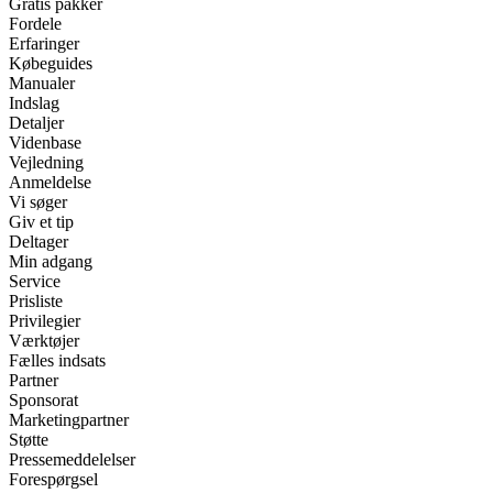
Gratis pakker
Fordele
Erfaringer
Købeguides
Manualer
Indslag
Detaljer
Videnbase
Vejledning
Anmeldelse
Vi søger
Giv et tip
Deltager
Min adgang
Service
Prisliste
Privilegier
Værktøjer
Fælles indsats
Partner
Sponsorat
Marketingpartner
Støtte
Pressemeddelelser
Forespørgsel