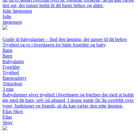
den sut, der passer bedst til dit barns behov og alder.
Julie Jørgensen
Julie
Jørgensen
Guide til babyalarmer – find den løsning, der passer til dit behov
Tryghed og ro i hverdagen for både forældre og baby
Børn
Børn
Babyalarm
Forældre
Tryghed
Børneudstyr
Teknologi
3 min
Babyalarmer giver tryghed i hverdagen og hjælper dig med at holde
øje med dit barn, selv på afstand. I denne guide får du overblik over
typer, funktioner og brands, så du kan vælge den rette løsning.
Elias Skov
Elias
Skov