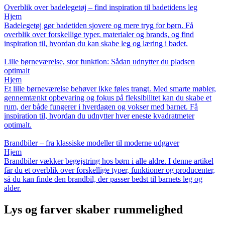
Overblik over badelegetøj – find inspiration til badetidens leg
Hjem
Badelegetøj gør badetiden sjovere og mere tryg for børn. Få
overblik over forskellige typer, materialer og brands, og find
inspiration til, hvordan du kan skabe leg og læring i badet.
Lille børneværelse, stor funktion: Sådan udnytter du pladsen
optimalt
Hjem
Et lille børneværelse behøver ikke føles trangt. Med smarte møbler,
gennemtænkt opbevaring og fokus på fleksibilitet kan du skabe et
rum, der både fungerer i hverdagen og vokser med barnet. Få
inspiration til, hvordan du udnytter hver eneste kvadratmeter
optimalt.
Brandbiler – fra klassiske modeller til moderne udgaver
Hjem
Brandbiler vækker begejstring hos børn i alle aldre. I denne artikel
får du et overblik over forskellige typer, funktioner og producenter,
så du kan finde den brandbil, der passer bedst til barnets leg og
alder.
Lys og farver skaber rummelighed