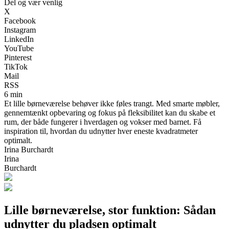
Del og vær venlig
X
Facebook
Instagram
LinkedIn
YouTube
Pinterest
TikTok
Mail
RSS
6 min
Et lille børneværelse behøver ikke føles trangt. Med smarte møbler,
gennemtænkt opbevaring og fokus på fleksibilitet kan du skabe et
rum, der både fungerer i hverdagen og vokser med barnet. Få
inspiration til, hvordan du udnytter hver eneste kvadratmeter
optimalt.
Irina Burchardt
Irina
Burchardt
Lille børneværelse, stor funktion: Sådan
udnytter du pladsen optimalt