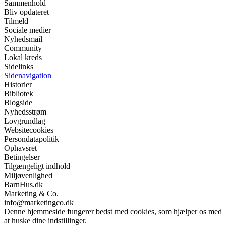
Sammenhold
Bliv opdateret
Tilmeld
Sociale medier
Nyhedsmail
Community
Lokal kreds
Sidelinks
Sidenavigation
Historier
Bibliotek
Blogside
Nyhedsstrøm
Lovgrundlag
Websitecookies
Persondatapolitik
Ophavsret
Betingelser
Tilgængeligt indhold
Miljøvenlighed
BarnHus.dk
Marketing & Co.
info@marketingco.dk
Denne hjemmeside fungerer bedst med cookies, som hjælper os med
at huske dine indstillinger.