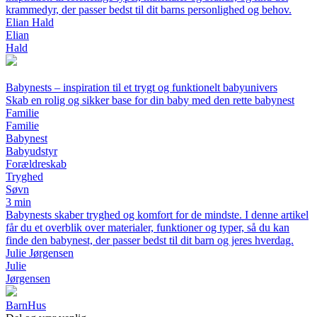
krammedyr, der passer bedst til dit barns personlighed og behov.
Elian Hald
Elian
Hald
Babynests – inspiration til et trygt og funktionelt babyunivers
Skab en rolig og sikker base for din baby med den rette babynest
Familie
Familie
Babynest
Babyudstyr
Forældreskab
Tryghed
Søvn
3 min
Babynests skaber tryghed og komfort for de mindste. I denne artikel
får du et overblik over materialer, funktioner og typer, så du kan
finde den babynest, der passer bedst til dit barn og jeres hverdag.
Julie Jørgensen
Julie
Jørgensen
Barn
Hus