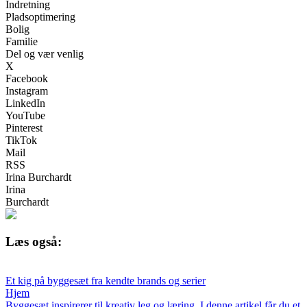
Indretning
Pladsoptimering
Bolig
Familie
Del og vær venlig
X
Facebook
Instagram
LinkedIn
YouTube
Pinterest
TikTok
Mail
RSS
Irina Burchardt
Irina
Burchardt
Læs også:
Et kig på byggesæt fra kendte brands og serier
Hjem
Byggesæt inspirerer til kreativ leg og læring. I denne artikel får du et