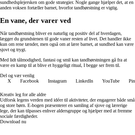
sundhedsplejersken om gode strategier. Nogle gange hjælper det, at en
anden voksen fortæller barnet, hvorfor tandbørstning er vigtig.
En vane, der varer ved
Når tandbørstning bliver en naturlig og positiv del af hverdagen,
lægger du grundstenen til gode vaner resten af livet. Det handler ikke
kun om rene tænder, men også om at lære barnet, at sundhed kan være
sjovt og trygt.
Med lidt tålmodighed, fantasi og smil kan tandbørstningen gå fra at
være en kamp til at blive et hyggeligt ritual, I begge ser frem til.
Del og vær venlig
X
Facebook
Instagram
LinkedIn
YouTube
Pin
Kreativ leg for alle aldre
Udforsk legens verden med idéer til aktiviteter, der engagerer både små
og store børn. E-bogen præsenterer en samling af sjove og lærerige
lege, der kan tilpasses enhver aldersgruppe og hjælper med at fremme
sociale færdigheder.
Download nu