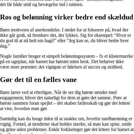
det får både smil og bevægelse ind i rutinen.
Ros og belønning virker bedre end skældud
Børn motiveres af anerkendelse. I stedet for at fokusere på, hvad der
ikke går godt, så fremhæv det, der lykkes. Sig for eksempel: “Hvor er
du god til at nå helt om bagi!” eller “Jeg kan se, du bliver bedre hver
dag.”
Nogle familier bruger et simpelt belønningssystem – fx et klistermærke
på en ugeplan, når barnet har børstet uden brok. Det behøver ikke
være store præmier; det vigtigste er følelsen af succes og stolthed.
Gør det til en fælles vane
Børn lærer ved at efterligne. Når de ser dig børste tænder med
engagement, bliver det naturligt for dem at gøre det samme. Prøv at
børste sammen foran spejlet – det skaber fællesskab og gør det lettere
at vise, hvordan man gør.
Samtidig kan du bruge tiden til at snakke om, hvorfor tandbørstning er
vigtig. Fortæl, at tænderne skal holdes stærke, så man kan spise, smile
og grine uden problemer. Enkle forklaringer gør det lettere for barnet at