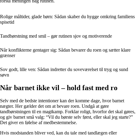
forstå meningen bag rutinen.
Rolige måltider, glade børn: Sådan skaber du hygge omkring familiens
spisetid
Tandbørstning med smil – gør rutinen sjov og motiverende
Når konflikterne gentager sig: Sådan bevarer du roen og sætter klare
grænser
Sov godt, lille ven: Sådan indretter du soveværelset til tryg og sund
søvn
Når barnet ikke vil – hold fast med ro
Selv med de bedste intentioner kan der komme dage, hvor barnet
nægter. Her gælder det om at bevare roen. Undgå at gøre
tandbørstningen til en magtkamp. Forklar roligt, hvorfor det skal gøres,
og giv barnet små valg: “Vil du børste selv først, eller skal jeg starte?”
Det giver en følelse af medbestemmelse.
Hvis modstanden bliver ved, kan du tale med tandlægen eller