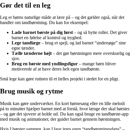
Gør det til en leg
Leg er børns naturlige måde at lære på – og det gælder også, når det
handler om tandbørstning. Du kan for eksempel:
Lade barnet børste på dig først
– og så bytte roller. Det giver
barnet en følelse af kontrol og tryghed.
Lege tandlæge
– brug et spejl, og lad barnet “undersøge” sine
egne tænder.
Tælle tænderne højt
– det gør børstningen mere overskuelig og
sjov.
Brug en børste med yndlingsfigur
– mange børn bliver
motiverede af at have deres helt egen tandbørste.
Små lege kan gøre rutinen til et fælles projekt i stedet for en pligt.
Brug musik og rytme
Musik kan gøre underværker. En kort børnesang eller en lille melodi
på to minutter hjælper barnet med at forstå, hvor længe der skal børstes
– og gør det sjovere at holde ud. Du kan også bruge en tandbørste-app
med musik og animationer, der guider barnet gennem børstningen.
Hvis I børster sammen, kan I lave jeres egen “tandbørstningsdans” –