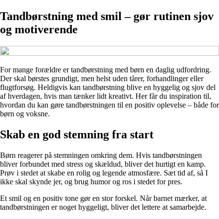
Tandbørstning med smil – gør rutinen sjov
og motiverende
For mange forældre er tandbørstning med børn en daglig udfordring.
Der skal børstes grundigt, men helst uden tårer, forhandlinger eller
flugtforsøg. Heldigvis kan tandbørstning blive en hyggelig og sjov del
af hverdagen, hvis man tænker lidt kreativt. Her får du inspiration til,
hvordan du kan gøre tandbørstningen til en positiv oplevelse – både for
børn og voksne.
Skab en god stemning fra start
Børn reagerer på stemningen omkring dem. Hvis tandbørstningen
bliver forbundet med stress og skældud, bliver det hurtigt en kamp.
Prøv i stedet at skabe en rolig og legende atmosfære. Sæt tid af, så I
ikke skal skynde jer, og brug humor og ros i stedet for pres.
Et smil og en positiv tone gør en stor forskel. Når barnet mærker, at
tandbørstningen er noget hyggeligt, bliver det lettere at samarbejde.